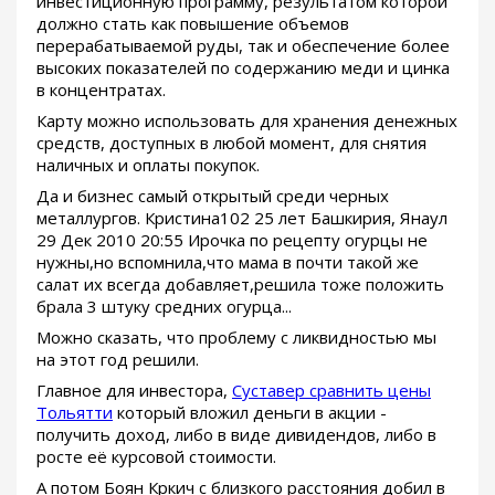
инвестиционную программу, результатом которой
должно стать как повышение объемов
перерабатываемой руды, так и обеспечение более
высоких показателей по содержанию меди и цинка
в концентратах.
Карту можно использовать для хранения денежных
средств, доступных в любой момент, для снятия
наличных и оплаты покупок.
Да и бизнес самый открытый среди черных
металлургов. Кристина102 25 лет Башкирия, Янаул
29 Дек 2010 20:55 Ирочка по рецепту огурцы не
нужны,но вспомнила,что мама в почти такой же
салат их всегда добавляет,решила тоже положить
брала 3 штуку средних огурца...
Можно сказать, что проблему с ликвидностью мы
на этот год решили.
Главное для инвестора,
Суставер сравнить цены
Тольятти
который вложил деньги в акции -
получить доход, либо в виде дивидендов, либо в
росте её курсовой стоимости.
А потом Боян Кркич с близкого расстояния добил в