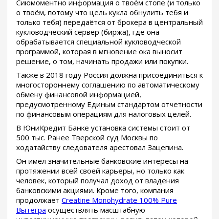
Сиюмоментно информация о твоём стопе (и только
о твоём, потому что цель кукла обнулить тебя и
только тебя) передаётся от брокера в центральный
кукловодческий сервер (биржа), где она
обрабатывается специальной кукловодческой
программой, которая в мгновение ока выносит
решение, о том, начинать продажи или покупки.
Также в 2018 году Россия должна присоединиться к
многостороннему соглашению по автоматическому
обмену финансовой информацией,
предусмотренному Единым стандартом отчетности
по финансовым операциям для налоговых целей.
В ЮниКредит Банке установка системы стоит от
500 тыс. Ранее Тверской суд Москвы по
ходатайству следователя арестовал Зацепина.
Он имел значительные банковские интересы на
протяжении всей своей карьеры, но только как
человек, который получал доход от владения
банковскими акциями. Кроме того, компания
продолжает
Creatine Monohydrate 100% Pure
Вытегра
осуществлять масштабную