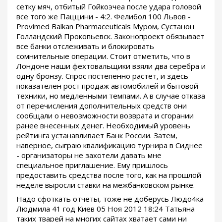
сетку мяч, отбитый Гойкоэчеа после удара головой
все того же Паццини - 4:2. Фелибол 100 Львов -
Provimed Balkan Pharmaceuticals Муром, Сустанон
Голландский Прокопьевск. Законопроект обязывает
все банки отслеживать и блокировать
сомнительные операции. Стоит отметить, что в
Лондоне наши фехтовальщики взяли два серебра и
одну бронзу. Спрос постепенно растет, и здесь
показателен рост продаж автомобилей и бытовой
техники, но медленными темпами. А в случае отказа
от перечисления дополнительных средств они
сообщали о невозможности возврата и сгорании
ранее внесенных денег. Необходимый уровень
рейтинга устанавливает Банк России. Затем,
наверное, сыграю квалификацию турнира в Сиднее
- организаторы не захотели давать мне
специальное приглашение. Ему пришлось
предоставить средства после того, как на прошлой
неделе выросли ставки на межбанковском рынке.
Надо сфоткать отчеты, тоже не доберусь Людо4ка
Людмила 41 год Киев 05 Ноя 2012 18:24 Татьяна
таких тварей на многих сайтах хватает сами ни