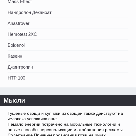
Mass Effect
Нандролон Деканоат
Anastrover
Hemotest 2XC
Boldenol
Казеин
Джинтропин
HTP 100
Мысли
Тушеные овощи и супчики из овощей также действуют на
человека успокаивающе.
Немало энергии потрачено на мобильные технологии и
новые способы персонализации и отображения рекламы.
Содержание Причины провисания кожи на руках