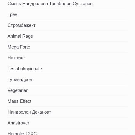
Смесь Нандролона Тренболон Сустанон
Трен
Стромбажект
Animal Rage
Mega Forte
Натрекс
Testabolropionate
Туринадрол
Vegetarian
Mass Effect
Нандролон Деканоат
Anastrover
Hemotest 2XC