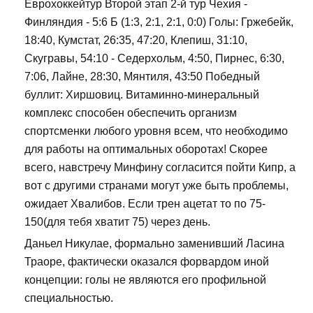
Еврохоккейтур Второй этап 2-й тур Чехия -
Финляндия - 5:6 Б (1:3, 2:1, 2:1, 0:0) Голы: Гржебейк,
18:40, Кумстат, 26:35, 47:20, Клепиш, 31:10,
Скугравы, 54:10 - Седерхольм, 4:50, Пирнес, 6:30,
7:06, Лайне, 28:30, Мянтиля, 43:50 Победный
буллит: Хиршовиц. Витаминно-минеральный
комплекс способен обеспечить организм
спортсменки любого уровня всем, что необходимо
для работы на оптимальных оборотах! Скорее
всего, навстречу Минфину согласится пойти Кипр, а
вот с другими странами могут уже быть проблемы,
ожидает Хвалибов. Если трен ацетат то по 75-
150(для тебя хватит 75) через день.
Даньел Никулае, формально заменивший Ласина
Траоре, фактически оказался форвардом иной
концепции: голы не являются его профильной
специальностью.