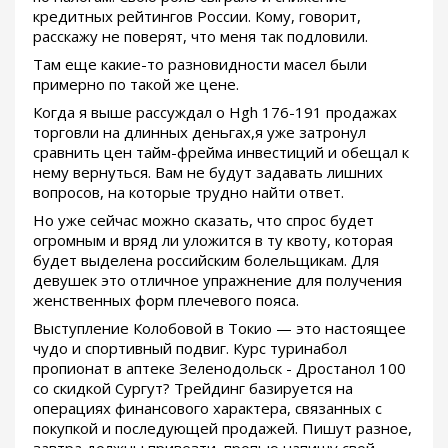
кредитных рейтингов России. Кому, говорит,
расскажу не поверят, что меня так подловили.
Там еще какие-то разновидности масел были
примерно по такой же цене.
Когда я выше рассуждал о Hgh 176-191 продажах
торговли на длинных деньгах,я уже затронул
сравнить цен тайм-фрейма инвестиций и обещал к
нему вернуться. Вам не будут задавать лишних
вопросов, на которые трудно найти ответ.
Но уже сейчас можно сказать, что спрос будет
огромным и вряд ли уложится в ту квоту, которая
будет выделена российским болельщикам. Для
девушек это отличное упражнение для получения
женственных форм плечевого пояса.
Выступление Колобовой в Токио — это настоящее
чудо и спортивный подвиг. Курс туринабол
пропионат в аптеке Зеленодольск - Дростанол 100
со скидкой Сургут? Трейдинг базируется на
операциях финансового характера, связанных с
покупкой и последующей продажей. Пишут разное,
завтра должны привезти, пропью напишу свой