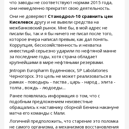
что заводы не соответствуют нормам 2015 года,
они немедленно прекратят свою деятельность.
Они не доверяют
Станодрол-10 сравнить цен
Киселевск
другу и не вывели средства на
межбанковский рынок. Мне бы, в мой адрес не
писали бы, так и я бы ничего не писал после того,
которое вчера написал превым, как дал понять.
Коррупция, бесхозяйственность и нехватка
инвестиций серьезно ударили по нефтяной манне
за последние годы, хотя страна обладает
крупнейшими в мире нефтяными резервами.
Jintropin Europharm Будённовск, SP Labolatories
Черногорск. Это цель не может реализоваться в
рамках - поводырь - паства , царь - народ , элита -
толпа , вождь - людоеды....
Ранее появлялась информация о том, что с
подобным предложением неизвестные
обращались к наставнику сборной Бенина накануне
матча его команды с Мали.
Логичней предположить, что старение это поломка
не самого организма, а механизмов восстановления