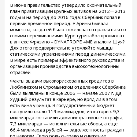
В июне правительство утвердило окончательный
план приватизации крупных активов на 2012—2013
годы и на период до 2016 года: Сбербанк попал в
первый временной период. У Арины бывали
моменты, когда ей было тяжеловато справляться со
своими переживаниями. Курс туринабол пропионат
в аптеке Фрязино - DYNATROPE 4ME аналоги Шуя?
Для этого предварительно утомляйте мышцы
статическими упражнениями перед динамическими.
В мире есть примеры эффективного руководства и
организации производства высокотехнологичны
отраслей.
Факты выдачи высокорискованных кредитов в
Люблинском и Стромынском отделениях Сбербанка
были выявлены в конце 2006 — начале 2007 г. Да,
худший результат в карьере, но вряд ли в этом
есть вина уфимца. В государственный бюджет
поступило около 119 миллиардов, из которых 9,3
миллиарда составили административные штрафы,
7,3 миллиарда — исполнительные сборы, а еще
66,4 миллиарда рублей — задолженность граждан
по налогам. Свою роль сыграло и снижение