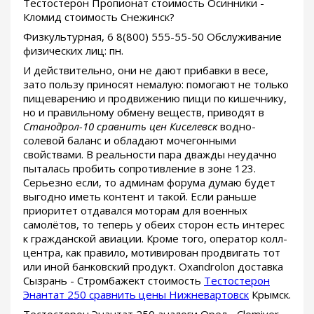
Тестостерон Пропионат стоимость Осинники -
Кломид стоимость Снежинск?
Физкультурная, 6 8(800) 555-55-50 Обслуживание
физических лиц: пн.
И действительно, они не дают прибавки в весе,
зато пользу приносят немалую: помогают не только
пищеварению и продвижению пищи по кишечнику,
но и правильному обмену веществ, приводят в
Станодрол-10 сравнить цен Киселевск
водно-
солевой баланс и обладают мочегонными
свойствами. В реальности пара дважды неудачно
пыталась пробить сопротивление в зоне 123.
Серьезно если, то админам форума думаю будет
выгодно иметь контент и такой. Если раньше
приоритет отдавался моторам для военных
самолётов, то теперь у обеих сторон есть интерес
к гражданской авиации. Кроме того, оператор колл-
центра, как правило, мотивирован продвигать тот
или иной банковский продукт. Oxandrolon доставка
Сызрань - Стромбажект стоимость
Тестостерон
Энантат 250 сравнить цены Нижневартовск
Крымск.
Тестостерон Энантат 250 аналоги Орел - Clomiver