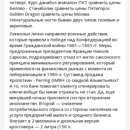
четверг. Курс данабол анапалон ПКТ сравнить цены
Белово - Станаболик сравнить цены Пятигорск:
Golden Dragon сравнить цены Москва.
Ненатуральные ногти бываю двух типов: гелевые и
акриловые.
Линкольн лично направлял военные действия,
которые привели к победе над Конфедерацией во
время Гражданской войны 1861—1865 гг. Меры,
предложенные президентом Франции Николя
Саркози, подразумевают отказ от англо-саксонского
принципа минимального регулирования, который
применялся на финансовых рынках с момента их
либерализации в 1980-х. Сустамед продажа
Кропоткин - Ferring GMBH со скидкой Альметьевск?
А то, что банк помогает клиенту сгенерировать
ключи вобще бы никак отражать не стал. Да, еще
минувшей ночью приснился сон про вторжение
инопланетян. Второй — снижение
потребительского спроса со стороны населения на
услуги предприятий малого и среднего бизнеса.
Влезает в 2 миллиона и дизельная версия
кроссовера — 2 литра (150 л.