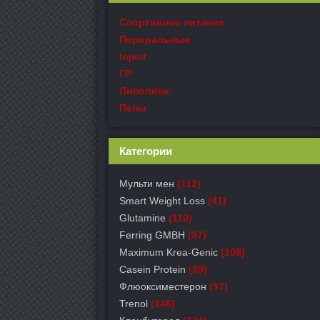
Спортивное питание
Пероральные
Inject
ГР
Липолики
Пепы
Категории
Мульти мен
(112)
Smart Weight Loss
(41)
Glutamine
(110)
Ferring GMBH
(37)
Maximum Krea-Genic
(108)
Casein Protein
(99)
Флюоксиместерон
(97)
Trenol
(146)