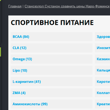
Главная
|
Станозолол Сустанон сравнить цены Наро-Фоминск