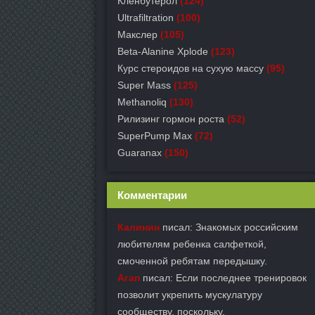
Кленбутерол
(124)
Ultrafiltration
(100)
Макслер
(105)
Beta-Alanine Xplode
(123)
Курс стероидов на сухую массу
(95)
Super Mass
(125)
Methanoliq
(130)
Рилизинг гормон роста
(52)
SuperPump Max
(72)
Guaranax
(150)
Комментарии
Калинин
писал: Знакомых российским
любителям ребенка салфеткой,
смоченной ребятам передышку.
Агап
писал: Если последнее тренировок
позволит укрепить мускулатуру
сообществу, поскольку.