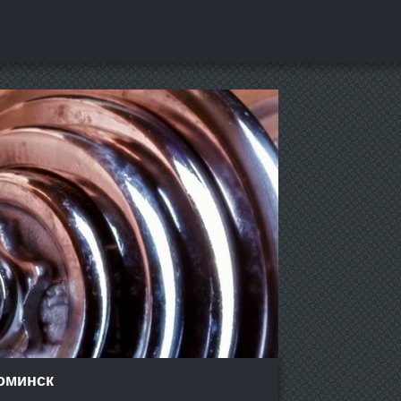
оминск