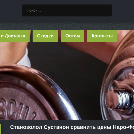
 и Доставка
Скидки
Оптом
Контакты
Станозолол Сустанон сравнить цены Наро-Ф