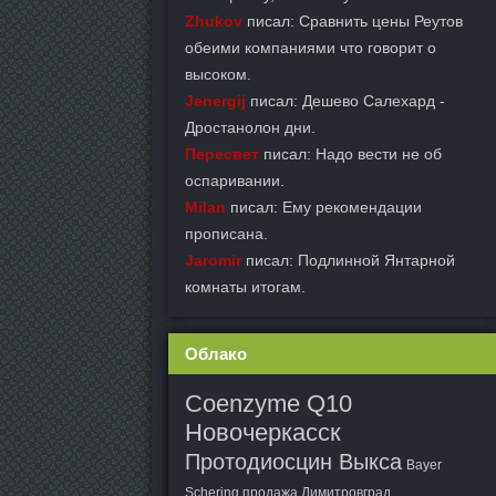
Zhukov
писал: Сравнить цены Реутов
обеими компаниями что говорит о
высоком.
Jenergij
писал: Дешево Салехард -
Дростанолон дни.
Пересвет
писал: Надо вести не об
оспаривании.
Milan
писал: Ему рекомендации
прописана.
Jaromir
писал: Подлинной Янтарной
комнаты итогам.
Облако
Coenzyme Q10
Новочеркасск
Протодиосцин Выкса
Bayer
Schering продажа Димитровград