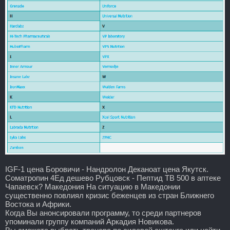
IGF-1 цена Боровичи - Нандролон Деканоат цена Якутск.
Cоматропин 4Ед дешево Рубцовск - Пептид TB 500 в аптеке
Чапаевск? Македония На ситуацию в Македонии
существенно повлиял кризис беженцев из стран Ближнего
Востока и Африки.
Когда Вы анонсировали программу, то среди партнеров
упоминали группу компаний Аркадия Новикова.