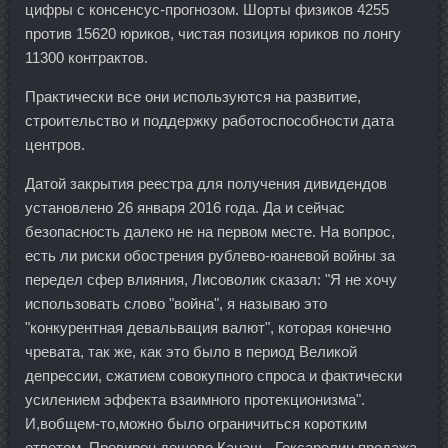
цифры с консенсус-прогнозом. Шорты физиков 4255
против 15620 юриков, чистая позиция юриков по лонгу
11300 контрактов.
Практически все они используются на развитие,
строительство и поддержку работоспособности дата
центров.
Датой закрытия реестра для получения дивидендов
установлено 26 января 2016 года. Да и сейчас
безопасность далеко не на первом месте. На вопрос,
есть ли риски обострения рублево-юаневой войны за
передел сфер влияния, Лисоволик сказал: "Я не хочу
использовать слово "война", я называю это
"конкурентная девальвация валют", которая конечно
чревата, так же, как это было в период Великой
депрессии, сжатием совокупного спроса и фактически
усилением эффекта взаимного протекционизма".
И,вобщем-то,можно было ограничиться коротким
ответом. Провирон дешево Канаш - Гексарелин продажа