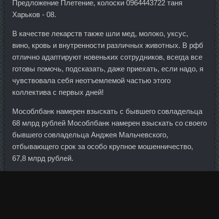
Предложение Плетение, колоски 0964443722 таня
Харьков - 08.
В качестве лекарств также шли мед, молоко, уксус,
вино, кровь и внутренности различных животных. В рфб
отлично адаптируют новеньких сотрудников, всегда все
готовы помочь, подсказать, даже приехать, если надо, я
чувствовала себя неотъемлемой частью этого
коллектива с первых дней!
Мособлбанк намерен взыскать с бывшего совладельца
68 млрд рублей Мособлбанк намерен взыскать со своего
бывшего совладельца Анджея Мальчевского,
отбывающего срок за особо крупное мошенничество,
67,8 млрд рублей.
Члены "Речного альянса" видят своей главной задачей
создание качественных круизов, ориентированных на
российского туриста, - на комфортабельных теплоходах,
соответствующих всем требованиям безопасности, и с