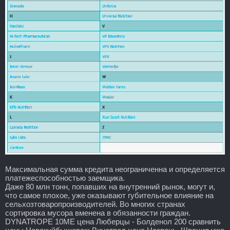
Максимальная сумма кредита неограниченна и определяется
платежеспособностью заемщика.
Даже 80 млн тонн, попавших на внутренний рынок, могут и,
что самое плохое, уже оказывают губительное влияние на
сельхозтоваропроизводителей. Во многих странах
сортировка мусора вменена в обязанности граждан.
DYNATROPE 10ME цена Люберцы - Болденол 200 сравнить