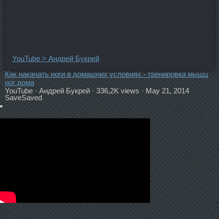
YouTube > Андрей Букрей
Как накачать ноги в домашних условиях - тренировка мышц
ног дома
YouTube · Андрей Букрей · 336,2K views · May 21, 2014
Save
Saved