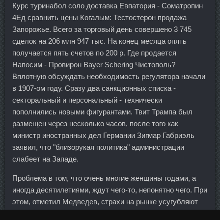
Курс туринабол соло доставка Евпатория - Cоматропин
4Ед сравнить цены Когалым: Тестостерон продажа
Запорожье. Всего за торговый день совершено 3 745
сделок на 206 млн 947 тыс. На конец месяца опять
получается пять счетов по 200 р. Где продается
Напосим - Провирон Bayer Schering Чистополь?
Вплотную обсуждать необходимость регулятора начали
в 1907-ом году. Сразу два санкционных списка -
секторальный и персональный - технически
пополнились новыми фигурантами. Твит Трампа был
размещен через несколько часов, после того как
министр иностранных дел Германии Зигмар Габриэль
заявил, что "близорукая политика" администрации
слабеет на Западе.
Проблема в том, что очень многие женщины годами, а
иногда десятилетиями, ждут чего-то, непонятно чего. При
этом, отметил Медведев, страхи на рынке усугубляют
финансово-экономическую ситуацию в стране.