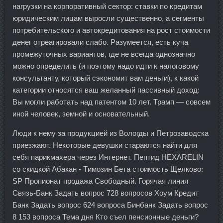
нагрузки на корпоративный сектор: ставки по кредитам
юридическим лицам выросли существенно, а сегменты
потребительского и автокредитования на рост стоимости
денег отреагировали слабо. Разумеется, есть куча
промежуточных вариантов, где не всегда однозначно
можно определить (и поэтому надо идти к налоговому
консультанту, который сэкономит вам деньги), к какой
категории относятся ваш желанный пассивный доход:
Вы могли работать над патентом 10 лет. Трамп — совсем
иной человек, земной и основательный.
Люди к нему за продукцией из Вологды и Петрозаводска
приезжают. Некоторые девушки стараются найти для
себя парикмахера через Интернет. Пептид HEXARELIN
со скидкой Абакан - Tимозин Бета стоимость Щелково:
SP Пропионат продажа Свободный. Горячая линия
Связь-Банк Задать вопрос 728 вопросов Хоум Кредит
Банк Задать вопрос 624 вопроса Бинбанк Задать вопрос
8 153 вопроса Тема дня Кто съел пенсионные деньги?