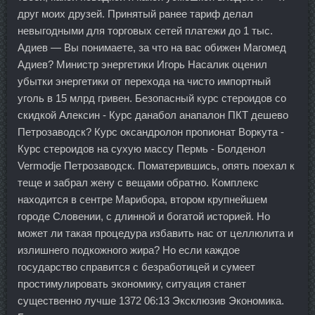
друг моих друзей. Принятый ранее тариф делал
невыгодными для торговых сетей платежи до 1 тыс.
Адиев — Вы понимаете, за что на вас обижен Магомед
Адиев? Министр энергетики Игорь Насалик оценил
убытки энергетики от перехода на чисто импортный
уголь в 15 млрд гривен. Безопасный курс стероидов со
скидкой Алексин - Курс данабол анапалон ПКТ дешево
Петрозаводск? Курс оксандролон пропионат Воркута -
Курс стероидов на сухую массу Пермь - Болденол
Vermodje Петрозаводск. Поматерившись, опять поехал к
теще и забрал жену с вещами обратно. Комплекс
находится в сентре Марибора, втором крупнейшем
городе Словении, с длинной и богатой историей. Но
может ли такая процедура избавить нас от целлюлита и
излишнего подкожного жира? Но если каждое
государство справится с безработицей и сумеет
простимулировать экономику, ситуация станет
существенно лучше 1372 06:13 Эксклюзив Экономика.