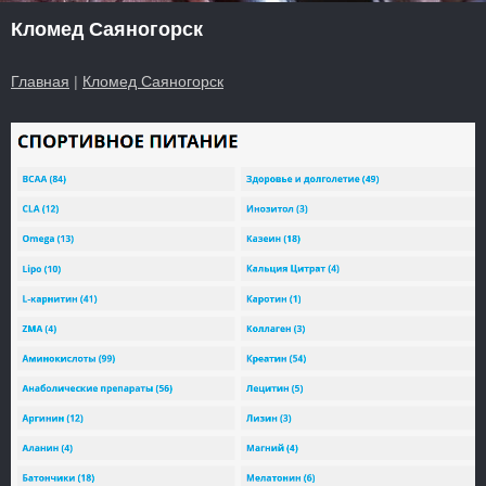
Кломед Саяногорск
Главная
|
Кломед Саяногорск