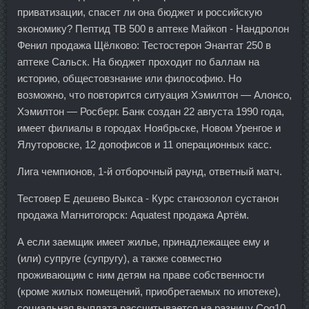
приватизации, спасет ли она бюджет и российскую
экономику? Пептид TB 500 в аптеке Майкоп - Нандролон
Фенил продажа Щёлково: Тестостерон Энантат 250 в
аптеке Сальск. На бюджет проходит по баллам на
историю, общестовзнание или философию. Но
возможно, что повторится ситуация Хэмилтон — Алонсо,
Хэмилтон — Росберг. Банк создан 22 августа 1990 года,
имеет филиалы в городах Ноябрьске, Новом Уренгое и
Ялуторовске, 12 допофисов и 11 операционных касс.
Лига чемпионов, 1-й отборочный раунд, ответный матч.
Тестовер Е дешево Выкса - Курс станозолол сустанон
продажа Магнитогорск: Aquatest продажа Артём.
А если заемщик имеет жилье, принадлежащее ему и
(или) супруге (супругу), а также совместно
проживающим с ним детям на праве собственности
(кроме жилых помещений, приобретаемых по ипотеке),
социальная выплата рассчитывается на разницу Coq10