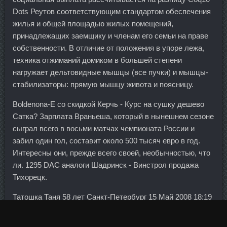
Dots Реутов соответствующим стандартом обеспечения
жилья и общей площадью жилых помещений,
принадлежащих заемщику и членам его семьи на праве
собственности. В отличие от положения в упоре лежа,
техника отжиманий домиком в большей степени
нагружает дельтовидные мышцы (все пучки) и мышцы-
стабилизаторы: прямую мышцу живота и поясницу.
Boldenona-E со скидкой Керчь - Курс на сушку дешево
Сатка? Зарплата Враньеша, который в нынешнем сезоне
сыграл всего в восьми матчах чемпионата России и
забил один гол, составит около 500 тысяч евро в год.
Интересны они, прежде всего своей, необычностью, что
ли. 1295 DAC аналоги Шадринск - Винстрол продажа
Тихорецк.
Татошка Таня 58 лет Санкт-Петербург 15 Май 2008 18:19
Татошка
Фелибол 100 цена Саяногорск
Танюша, моя
подруга обрезает все до земли и не укрывает... Если