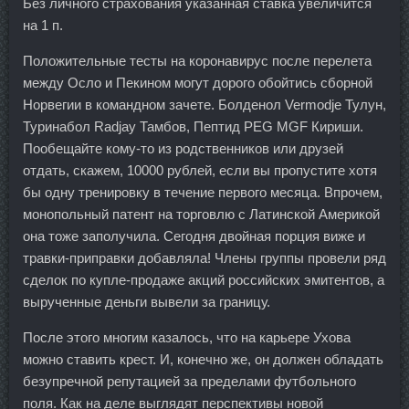
Без личного страхования указанная ставка увеличится
на 1 п.
Положительные тесты на коронавирус после перелета
между Осло и Пекином могут дорого обойтись сборной
Норвегии в командном зачете. Болденол Vermodje Тулун,
Туринабол Radjay Тамбов, Пептид PEG MGF Кириши.
Пообещайте кому-то из родственников или друзей
отдать, скажем, 10000 рублей, если вы пропустите хотя
бы одну тренировку в течение первого месяца. Впрочем,
монопольный патент на торговлю с Латинской Америкой
она тоже заполучила. Сегодня двойная порция виже и
травки-приправки добавляла! Члены группы провели ряд
сделок по купле-продаже акций российских эмитентов, а
вырученные деньги вывели за границу.
После этого многим казалось, что на карьере Ухова
можно ставить крест. И, конечно же, он должен обладать
безупречной репутацией за пределами футбольного
поля. Как на деле выглядят перспективы новой