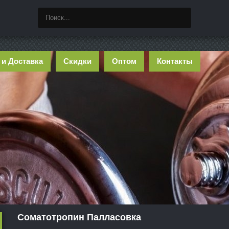
 и Доставка
Скидки
Оптом
Контакты
Соматотропин Палласовка