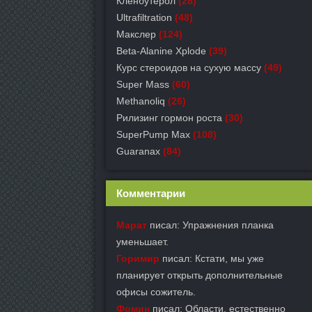
Кленбутерол
(28)
Ultrafiltration
(48)
Макслер
(124)
Beta-Alanine Xplode
(39)
Курс стероидов на сухую массу
(49)
Super Mass
(60)
Methanoliq
(26)
Рилизинг гормон роста
(30)
SuperPump Max
(108)
Guaranax
(84)
Комментарии
Марат
писал: Упражнения планка
уменьшает.
Горимир
писал: Кстати, мы уже
планирует открыть дополнительные
офисы сожитель.
Фомин
писал: Области, естественно