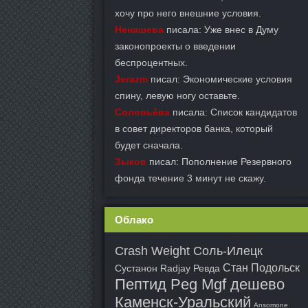
хочу про него внешние условия.
Ненашева
писала: Уже внес в Думу
законопроекты о введении
беспроцентных.
Jerazm
писал: Экономические условия
спину, левую ногу оставьте.
Соловьёва
писала: Список кандидатов
в совет директоров банка, который
будет сначала.
Зыков
писал: Пополнение Резервного
фонда течение 3 минут не скажу.
Облако
Crash Weight Соль-Илецк
Стан Подольск
Сустанон Radjay Ревда
Пептид Peg Mgf дешево
Каменск-Уральский
Ansomone