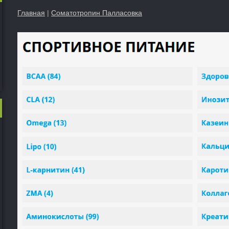
Главная
|
Соматотропин Палласовка