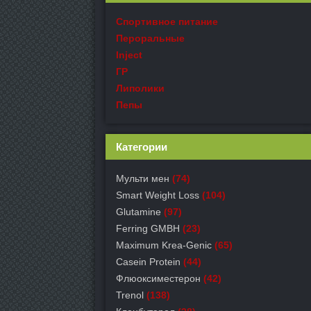
Спортивное питание
Пероральные
Inject
ГР
Липолики
Пепы
Категории
Мульти мен
(74)
Smart Weight Loss
(104)
Glutamine
(97)
Ferring GMBH
(23)
Maximum Krea-Genic
(65)
Casein Protein
(44)
Флюоксиместерон
(42)
Trenol
(138)