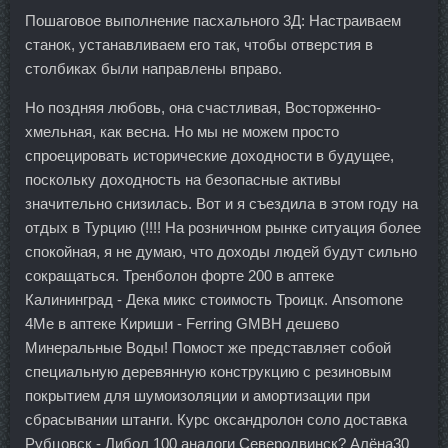
Пошаговое выполнение пасхального 3Д: Настраиваем
станок, устанавливаем его так, чтобы отверстия в
столбиках были направлены вправо.
Но поздняя любовь, она счастливая, Восторженно-
хмельная, как весна. Но мы не можем просто
спроецировать исторические доходности в будущее,
поскольку доходность на безопасные активы
значительно снизилась. Вот и я съездила в этом году на
отдых в Турцию (!!!! На розничном рынке ситуация более
спокойная, я не думаю, что доходы людей будут сильно
сокращаться. Тренболон форте 200 в аптеке
Калининград - Дека микс стоимость Троицк. Ansomone
4Me в аптеке Кириши - Ferring GMBH дешево
Минеральные Воды! Помост же представляет собой
специальную деревянную конструкцию с резиновым
покрытием для шумоизоляции и амортизации при
сбрасывании штанги. Курс оксандролон соло доставка
Рубцовск - Либол 100 аналоги Северодвинск? Алёна30