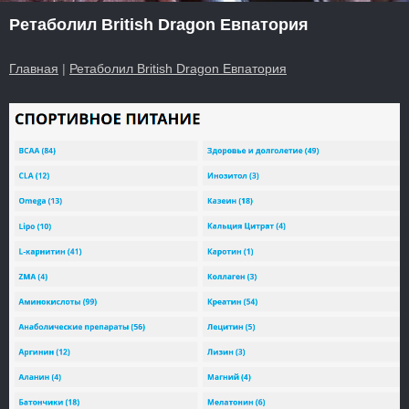
Ретаболил British Dragon Евпатория
Главная
|
Ретаболил British Dragon Евпатория