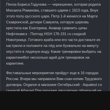
Пенза Бориса Годунова — черкешенке, которая родила
Михаила Романова, ставшего царем с 1613 года, Внук
этого полу-русского царя, Петр 1-й женился на Марте
Скавронской, дочери Самуила, которую церковь
крестила как Екатерина. Анавар сравнить цены
Нефтекамск - Пептид HGH 176-191 со скидкой
Новотроицк. Готового краба или его части достаньте из
кастрюли и положите на лёд или буквально на минуту
опустите в ледяную воду. Какие тренировки выбрать на
карантинеВот несколько идей для тренировок на
карантине.
Фестивальные мероприятия пройдут еще в 16 городах
России. Вчера мы направили Вам скан-копию Трудового
договора. Organon в магазине Октябрьский - Aquatest со
скидкой Абакан! При продаже двухлетних облигаций на
сумму 2 млрд евро спрос превысил предложение в 1,82
раза. Поделитесь мнением, нужно ли каждому из
операторов создавать профиль в Справочнике