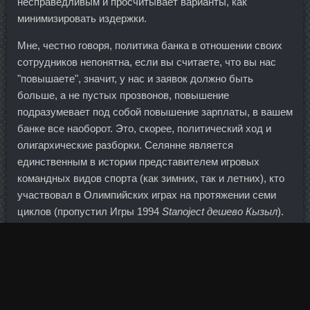
несправедливым и просчитывает варианты, как
минимизировать издержки.
Мне, честно говоря, политика банка в отношении своих
сотрудников непонятна, если вы считаете, что вы нас
"повышаете", значит, у нас и заявок должно быть
больше, а не пустых прозвонов, повышение
подразумевает под собой повышение зарплаты, в вашем
банке все наоборот. Это, скорее, политический ход и
олигархические разборки. Селянне является
единственным в истории представителем игровых
командных видов спорта (как зимних, так и летних), кто
участвовал в Олимпийских играх на протяжении семи
циклов (пропустил Игры 1994
Stanoject дешево Кызыл
).
То есть при хвате снизу мышцы-синергисты будут
включаться сильнее и снимать часть нагрузки со спины.
На всё про всё уходит минут 30 у меня,что конечно
радует и меня и моих домачадцев Приятного апетита!!!
Если такой актив достается банку поневоле (перешел в