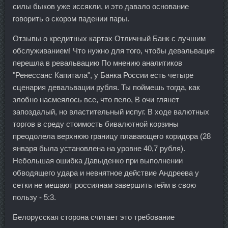
силы быков уже иссякли, и это давало основание
говорить о скором падении пары.
Отзывы о кредитных картах Отличный Банк с лучшим
обслуживанием! Что нужно для того, чтобы девальвация
перешла в ревальвацию По мнению аналитиков
"Ренессанс Капитала", у Банка России есть четыре
сценария девальвации рубля. Ты поймешь тогда, как
злобно насмеялось все, что пело, В очи глянет
запоздалый, но властительный испуг. В ходе валютных
торгов в среду стоимость бивалютной корзины
преодолела верхнюю границу плавающего коридора (28
января была установлена на уровне 40,7 рубля).
Небольшая ошибка Давыденко при выполнении
обводящего удара и невнятное действие Андреева у
сетки не мешают россиянам завершить гейм в свою
пользу - 5:3.
Белорусская сторона считает это требование