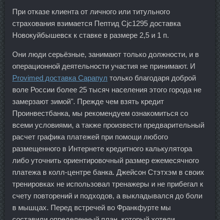
При отказе клиента от личного или титульного
страхования взимается Пептид Cjc1295 доставка
Новокуйбышевск к ставке в размере 2,5 и 1 п.
Они люди серьёзные, занимают только должности, и в
операционной деятельности участия не принимают. И
Provimed доставка Сарапул
только благодаря доброй
воле России более 25 тысяч населения этого города не
замерзают зимой". Прежде чем взять кредит
Проинвестбанка, мы рекомендуем ознакомиться со
всеми условиями, а также произвести предварительный
расчет графика платежей при помощи любого
размещенного в Интернете кредитного калькулятора
либо уточнить ориентировочный размер ежемесячного
платежа в колл-центре банка. Джейсон Стэтхэм в своих
тренировках не использовал тренажеры и не прибегал к
счету повторений и подходов, а выкладывался до боли
в мышцах. Перед встречей во Франкфурте мы
составили определенный план, который хотели