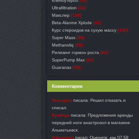
Кленбутерол
(78)
Ultrafiltration
(22)
Макслер
(139)
Beta-Alanine Xplode
(31)
Курс стероидов на сухую массу
(140)
Super Mass
(95)
Methanoliq
(98)
Рилизинг гормон роста
(46)
SuperPump Max
(63)
Guaranax
(65)
Комментарии
Serjogina
писала: Решил отказать и
списал.
Кравчук
писала: Предложения аренды
передней ноги анастрозол в магазине
Альметьевск.
Ларионов
писал: Оцените, как 07:58