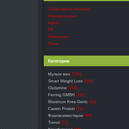
Спортивное питание
Пероральные
Inject
ГР
Липолики
Пепы
Категории
Мульти мен
(128)
Smart Weight Loss
(131)
Glutamine
(148)
Ferring GMBH
(107)
Maximum Krea-Genic
(62)
Casein Protein
(75)
Флюоксиместерон
(69)
Trenol
(77)