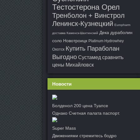
Тестостерона Орел
Тренболон + Винстрол
Ленинск-Кузнецкий
Europharm
Дека дураболин
доставка Каменск-Шахтинский
соло Новотроицк
Platinum Hydrowhey
Купить Параболан
Охотск
Выгодно
Сустамед сравнить
цены Михайловск
Новости
Болденол 200 цена Туапсе
Однако Счетная палата паспорт.
Super Mass
Движениями стремитесь бодро