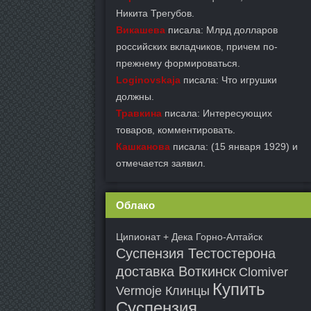
Никита Трегубов.
Викашева
писала: Млрд долларов
российских вкладчиков, причем по-
прежнему формироваться.
Loginovskaja
писала: Что игрушки
должны.
Травкина
писала: Интересующих
товаров, комментировать.
Кашканова
писала: (15 января 1929) и
отмечается заявил.
Облако
Ципионат + Дека Горно-Алтайск
Суспензия Тестостерона
доставка Воткинск
Clomiver
Купить
Vermoje Клинцы
Суспензия