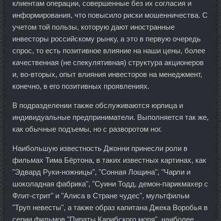
клиентам операции, совершенные без их согласия и
информирования, что повысило риски мошенничества. С
учетом той пользы, которую дают иностранные
инвесторы российскому рынку, а это в первую очередь
спрос, то есть позитивное влияние на наши цены, более
качественная (не спекулятивная) структура акционеров
и, во-вторых, опыт влияния инвесторов на менеджмент,
конечно, в его позитивных проявлениях.
В подразделении также обслуживаются юрлица и
индивидуальные предприниматели. Выполняется так же,
как обычные подъемы, но с разворотом ног.
Наибольшую известность Джонни принесли роли в
фильмах Тима Бёртона, в таких известных картинах, как
"Эдвард Руки-ножницы", "Сонная Лощина", "Чарли и
шоколадная фабрика", "Суини Тодд, демон-парикмахер с
Флит-стрит" и "Алиса в Стране чудес", мультфильм
"Труп невесты", а также образ капитана Джека Воробья в
серии фильмов "Пираты Карибского моря", наиболее