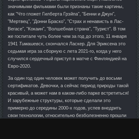
значимыми фильмами были признаны такие картины,
как "Что гложет Гилберта Грэйпа", "Бенни и Джун",
"Мертвец", "Донни Браско", "Страх и ненависть в Лас-
Вегасе", "Кокаин", "Волшебная страна", "Турист". В том
же госпитале чуть более чем за год до этого, 11 января
1941
Тимашевск
, скончался Ласкер. Для Эриксена это
седьмая игра за сборную с лета 2021-го, когда у него
случился сердечный приступ в матче с Финляндией на
Евро-2020.
За один год один человек может получить до восьми
сертификатов. Девочки, а сейчас период природы такой
красивый, а может нам в каком-либо парке встретиться!
И зарубежные структуры, которые сделали это
примерно до середины 2000-х годов, успев внедрить
свои технологии, относительно безболезненно прошли
кризис 2008-го в том числе за счет устойчивости сетей
купленных ими российских банков. Низкая инфляция
всегда стимулирует кредитование, и если она