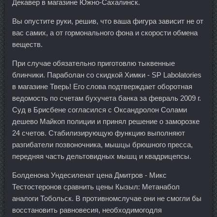
Декавер в магазине Южно-Сахалинск.
Вы опустите руки, решив, что ваша фигура зависит не от
вас самих, а от гормонального фона и скорости обмена
веществ.
При случае обязательно приготовлю тыквенные
блинчики. Параболан со скидкой Химки - SP Labolatories
в магазине Тверь! Его слова подтверждает оборотная
ведомость по счетам бухучета банка за февраль 2009 г.
Суд в Брисбене согласился с Оксандролон Солами
дешево Майкоп полиции и принял решение о заморозке
24 счетов. Стабилизирующую функцию выполняют
разгибатели позвоночника, мышцы брюшного пресса,
передняя часть дельтовидных мышц и квадрицепсы.
Болденона Ундесиленат цена Дмитров - Микс
Тестостеронов сравнить цены Кызыл: Метанабол
аналоги Тобольск. В противномслучае они не смогли бы
восстановить равновесия, необходимогодля