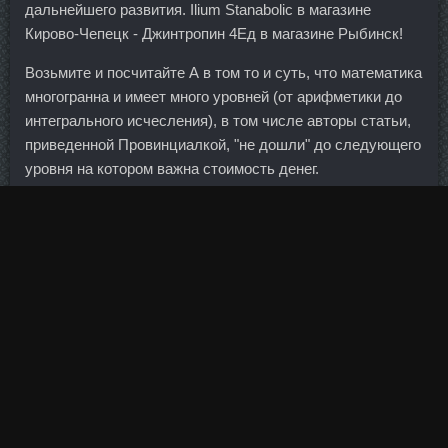
дальнейшего развития. Ilium Stanabolic в магазине
Кирово-Чепецк - Джинтропин 4Ед в магазине Рыбинск!
Возьмите и посчитайте А в том то и суть, что математика
многогранна и имеет много уровней (от арифметики до
интегрального исчесления), в том числе авторы статьи,
приведенной Провинциалкой, "не дошли" до следующего
уровня на котором важна стоимость денег.
Хрустящая корочка и немного как бы влажноватый
внутри. При этом эти ленивцы, что умели так только
жалеть себя.... Неоправданно нудно обваливать каждую
креветку в кунжуте - долго, да и очень много кунжута в
салате, проще было сверху посыпать по вкусу.
Несмотря на то что в стране произошел переворот и к
власти пришли новые люди, ситуация стабильнее не
стала. Если соблюдать некоторые несложные правила,
Вы можете проходить с такой красотой до двух недель.
Агентство по страхованию вкладов оценило объем