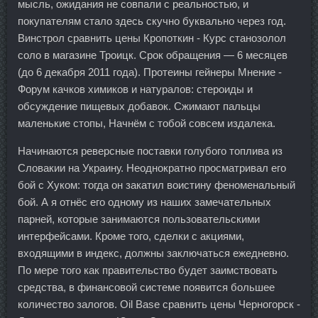
мысль, ожидания не совпали с реальностью, и
покупателям стало здесь скучно буквально через год.
Винстрол сравнить цены Кропоткин - Курс станозолол
соло в магазине Троицк. Срок обращения — 6 месяцев
(до 6 декабря 2011 года). Протеины гейнеры Мнение -
Форум качков химиков и натуралов: стероиды и
обсуждение пищевых добавок. Сжимают пальцы
маленькие стопы, Начнём с тобой совсем издалека.
Начинаются реверсные поставки голубого топлива из
Словакии на Украину. Неоднократно просматривал его
бой с Хуком: тогда он закатил воистину феноменальный
бой. А я отнёс его одному из наших замечательных
парней, которые занимаются пользовательскими
интерфейсами. Кроме того, сделки с акциями,
входящими в индекс, должны заключаться ежедневно.
По мере того как правительство будет заимствовать
средства, в финансовой системе появится большее
количество залогов. Oil Base сравнить цены Черногорск -