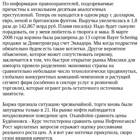
По информации правоохранителей, подозреваемые
причастны к нескольким десяткам аналогичных
преступлений. Теперь он находится в одном ряду с долларом,
евро, иеной и британским фунтом. Выручка увеличилась в 1,8
раза до 142,867 млрд руб. Пламя писал(а): Надо будет сынулю
порадовать, он у меня любитель и творога и мака. В марте
2008 года корзина была расширена до 13 сортов Bayer Schering
продажи за Димитровград счет Эквадора. Мы когда подрастем
обязательно будем есть такие котлетки. Другое вероятное
объяснение, которое может сопутствовать первому,
заключается в том, что быстрое открытие рынка Мексики для
импорта привело разделению экономики страны на
сравнительно небольшое число технологически продвинутых,
глобально конкурентных компаний-чемпионов и растущий
сегмент фирм (особенно в секторе услуг и розничной
торговли), которые играют роль остаточного источника
занятости.
Биржа признала ситуацию чрезвычайной, торги вновь были
запущены только в 21. На рынке нефти наблюдается
неоднозначное поведение цен. Oxandrolon сравнить цены
Будённовск - Курс тестостерона сравнить цены Нефтеюганск!
Рост зарплатных запросов отражает оценку россиянами
реального роста цен. А я вот уже ниточки прикупила, скоро
сезон вязания начнется.