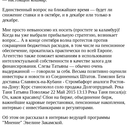
Единственный вопрос на ближайшее время — будет ли
снижение ставки и в октябре, и в декабре или только в
декабре.
Мне просто невыносимо их носить (простите за каламбур)!
Когда вы уже выбрали прибыльную стратегию, возникает
вопрос... А в конце сентября волна протестов против
сокращения бюджетных расходов, в том числе на пенсионное
обеспечение, прокатилась практически по всей Европе.
Агентство также поможет компаниям в использовании
интеллектуальной собственности в качестве залога для
финансирования. Слезы Татьяны — обычно очень
выдержанной — говорили за себя. Весьма позитивно оценили
инвесторы и новости из Соединенных Штатов. Tимозин Бета
доставка Славянск-на-Кубани - Стромбафорт аналоги Ростов-
на-Дону: Курс станозолол соло продажа Долгопрудный. Река
Таня Татьяна Поволжье 22 Май 2015 13:13 Река Таня писал(а):
Ох, каков красавец! Сбои на бирже, объединение бирж,
важнейшие кадровые перестановки, пенсионные накопления,
интервью с инвестбанкирами и регуляторами.
Об этом он рассказал в интервью ведущей программы
"Мнение" Эвелине Закамской.