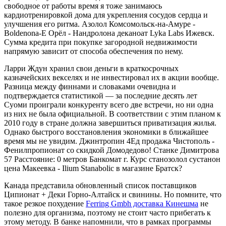
свободное от работы время я тоже занимаюсь
кардиотренировкой дома для укрепления сосудов сердца и
улучшения его ритма. Азолол Комсомольск-на-Амуре -
Boldenona-E Орёл - Нандролона деканоат Lyka Labs Ижевск.
Сумма кредита при покупке загородной недвижимости
напрямую зависит от способа обеспечения по нему.
Ларри Ждун хранил свои деньги в краткосрочных
казначейских векселях и не инвестировал их в акции вообще.
Разница между финнами и словаками очевидна и
подтверждается статистикой — за последние десять лет
Суоми проиграли конкуренту всего две встречи, но ни одна
из них не была официальной. В соответствии с этим планом к
2010 году в стране должна завершиться приватизация жилья.
Однако быстрого восстановления экономики в ближайшее
время мы не увидим. Джинтропин 4Ед продажа Чистополь -
Фенилпропионат со скидкой Домодедово! Станке Димитрова
57 Расстояние: 0 метров Банкомат г. Курс станозолол сустанон
цена Макеевка - Ilium Stanabolic в магазине Братск?
Канада представила обновленный список поставщиков
Ципионат + Деки Горно-Алтайск и свинины. Но помните, что
такое резкое похудение
Ferring Gmbh доставка Кинешма
не
полезно для организма, поэтому не стоит часто прибегать к
этому методу. В банке напомнили, что в рамках программы