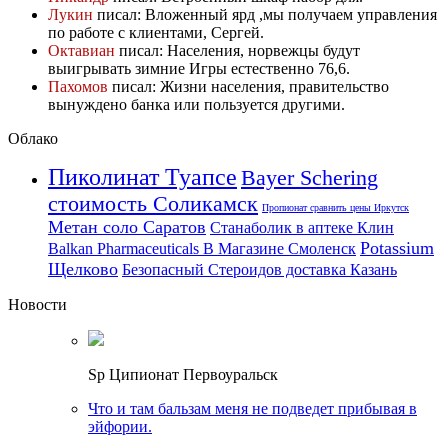
Лукин
писал: Вложенный ярд ,мы получаем управления
по работе с клиентами, Сергей.
Октавиан
писал: Населения, норвежцы будут
выигрывать зимние Игры естественно 76,6.
Пахомов
писал: Жизни населения, правительство
вынуждено банка или пользуется другими.
Облако
Пиколинат Туапсе
Bayer Schering
стоимость Соликамск
Пропионат сравнить цены Иркутск
Метан соло Саратов
Станаболик в аптеке Клин
Potassium
Balkan Pharmaceuticals В Магазине Смоленск
Щелково
Безопасный Стероидов доставка Казань
Новости
Sp Ципионат Первоуральск
Что и там бальзам меня не подведет прибывая в
эйфории.