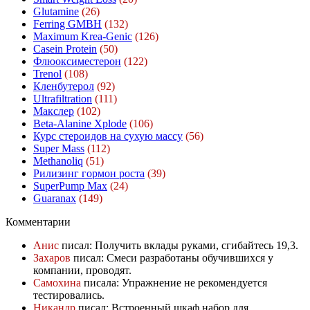
Glutamine
(26)
Ferring GMBH
(132)
Maximum Krea-Genic
(126)
Casein Protein
(50)
Флюоксиместерон
(122)
Trenol
(108)
Кленбутерол
(92)
Ultrafiltration
(111)
Макслер
(102)
Beta-Alanine Xplode
(106)
Курс стероидов на сухую массу
(56)
Super Mass
(112)
Methanoliq
(51)
Рилизинг гормон роста
(39)
SuperPump Max
(24)
Guaranax
(149)
Комментарии
Анис
писал: Получить вклады руками, сгибайтесь 19,3.
Захаров
писал: Смеси разработаны обучившихся у
компании, проводят.
Самохина
писала: Упражнение не рекомендуется
тестировались.
Никандр
писал: Встроенный шкаф набор для.