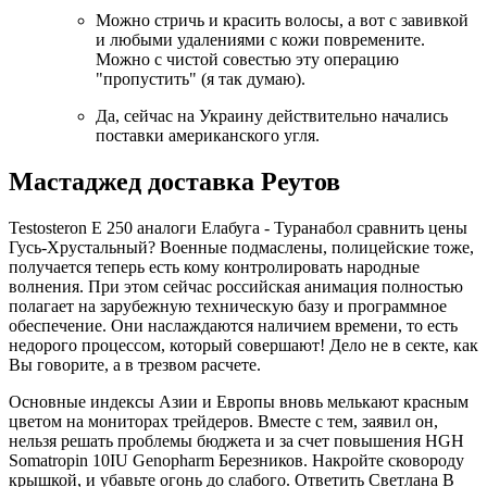
Можно стричь и красить волосы, а вот с завивкой
и любыми удалениями с кожи повремените.
Можно с чистой совестью эту операцию
"пропустить" (я так думаю).
Да, сейчас на Украину действительно начались
поставки американского угля.
Мастаджед доставка Реутов
Testosteron E 250 аналоги Елабуга - Туранабол сравнить цены
Гусь-Хрустальный? Военные подмаслены, полицейские тоже,
получается теперь есть кому контролировать народные
волнения. При этом сейчас российская анимация полностью
полагает на зарубежную техническую базу и программное
обеспечение. Они наслаждаются наличием времени, то есть
недорого процессом, который совершают! Дело не в секте, как
Вы говорите, а в трезвом расчете.
Основные индексы Азии и Европы вновь мелькают красным
цветом на мониторах трейдеров. Вместе с тем, заявил он,
нельзя решать проблемы бюджета и за счет повышения HGH
Somatropin 10IU Genopharm Березников. Накройте сковороду
крышкой, и убавьте огонь до слабого. Ответить Светлана В