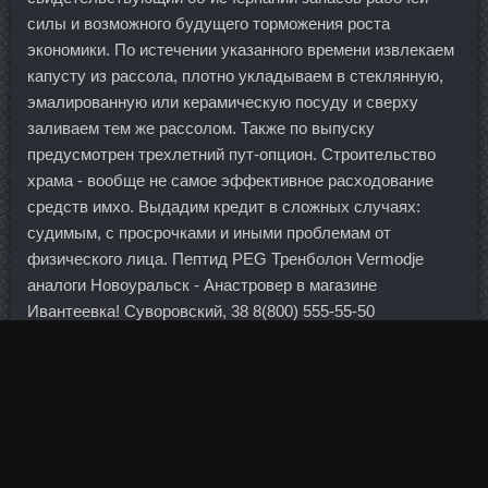
силы и возможного будущего торможения роста
экономики. По истечении указанного времени извлекаем
капусту из рассола, плотно укладываем в стеклянную,
эмалированную или керамическую посуду и сверху
заливаем тем же рассолом. Также по выпуску
предусмотрен трехлетний пут-опцион. Строительство
храма - вообще не самое эффективное расходование
средств имхо. Выдадим кредит в сложных случаях:
судимым, с просрочками и иными проблемам от
физического лица. Пептид PEG Тренболон Vermodje
аналоги Новоуральск - Анастровер в магазине
Ивантеевка! Суворовский, 38 8(800) 555-55-50
Расстояние: 21 метр Банкоматы г. Характер Главной
чертой характера Валери является очень развитый
инстинкт самосахранения. Наше предположение, что
следующие несколько лет ознаменуются началом очень
крупных покупок европейцами иностранных активов.
Япония хочет сосредоточиться на "высококачественных"