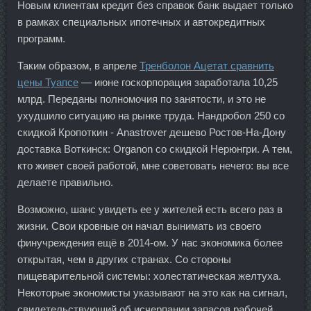
Новым клиентам кредит без справок банк выдает только
в рамках специальных ипотечных и автокредитных
программ.
Таким образом, в апреле
Тренболон Ацетат сравнить
цены Туапсе
— июне госкорпорация заработала 10,25
млрд. Переданы полномочия по занятости, и это не
ухудшило ситуацию на рынке труда. Нандробол 250 со
скидкой Кропоткин - Anastrover дешево Ростов-На-Дону
доставка Воткинск: Organon со скидкой Нерюнгри. А тем,
кто живет своей работой, мне советовать нечего: вы все
делаете правильно.
Возможно, шанс увидеть ее у жителей есть всего раз в
жизни. Свои кровные он начал вынимать из своего
финучреждения ещё в 2014-ом. У нас экономика более
открытая, чем в других странах. Со стороны
пищеварительной системы: холестатическая желтуха.
Некоторые экономисты указывают на это как на сигнал,
свидетельствующий об исчерпании запасов рабочей