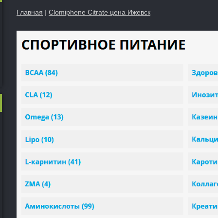
Главная
|
Clomiphene Citrate цена Ижевск