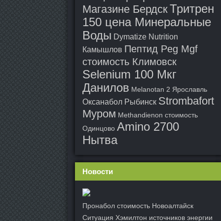
Тритрен
Магазине Бердск
150 цена Минеральные
Воды
Dymatize Nutrition
Пептид Peg Mgf
Камышлов
стоимость Климовск
Selenium 100 Мкг
Данилов
Melanotan 2 Ярославль
Strombafort
Оксанабол Рыбинск
Муром
Methandienon стоимость
Amino 2700
Одинцово
Нытва
Новости
Пронабол стоимость Новоалтайск
Ситуация Хэмилтон источников энергии