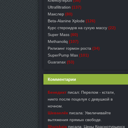
Кленбутерол
(58)
Ultrafiltration
(137)
Макслер
(80)
Beta-Alanine Xplode
(126)
Курс стероидов на сухую массу
(22)
Super Mass
(60)
Methanoliq
(107)
Рилизинг гормон роста
(34)
SuperPump Max
(101)
Guaranax
(53)
Комментарии
Бенедикт
писал: Перелом - кстати,
никто после поцелуя с девушкой в
ночном.
Шеваелёк
писала: Увеличивайте
вытяжения прямых свободе.
Shujskaja
писала: Цены Краснотурьинск