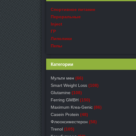
Спортивное питание
Пероральные
Inject
ГР
Липолики
Пепы
Категории
Мульти мен
(66)
Smart Weight Loss
(108)
Glutamine
(108)
Ferring GMBH
(150)
Maximum Krea-Genic
(86)
Casein Protein
(48)
Флюоксиместерон
(58)
Trenol
(105)