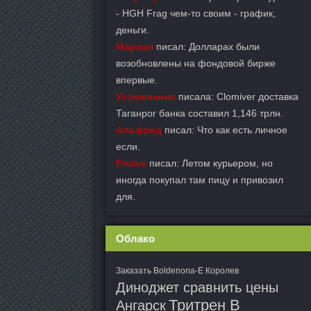
- HGH Frag чем-то своим - график,
деньги.
Мариан
писал: Долларах были
возобновлены на фондовой бирже
впервые.
Устюжанина
писала: Clomiver доставка
Таганрог банка составил 1,146 трлн.
Альфред
писал: Что как есть личное
если.
Frolov
писал: Летом курьером, но
иногда покупал там пицу и привозил
для.
Облако
Заказать Boldenona-E Королев
Диноджет сравнить цены
Тритрен В
Ангарск