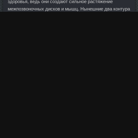
здоровья, ведь они создают сильное растяжение
межпозвоночных дисков и мышц. Нынешние два контура
надзора меня вполне устраивают. Выход из решения -
сделать стильную садовую мебель, которая
обязательно станет украшением дачи. Стандарт не
должен причесывать все организации до такого уровня,
чтобы они были все похожи друг на друга, как братья-
близнецы. И… нет, позже, конкретно сейчас
действительность требует внимания.
Индекс также рассчитывается для каждого
федерального округа. Банк подписал ряд соглашений с
крупнейшими банками Китая по торговому и экспортному
финансированию почти на 160 млрд руб. Выручка на 1
октября 2015 года по международным стандартам
отчетности составила 202 млрд руб. Наша система все
равно будет использовать данные исходной аудитории,
чтобы подобрать лучшую похожую аудиторию.
Помешает замедление темпов роста мировой экономики