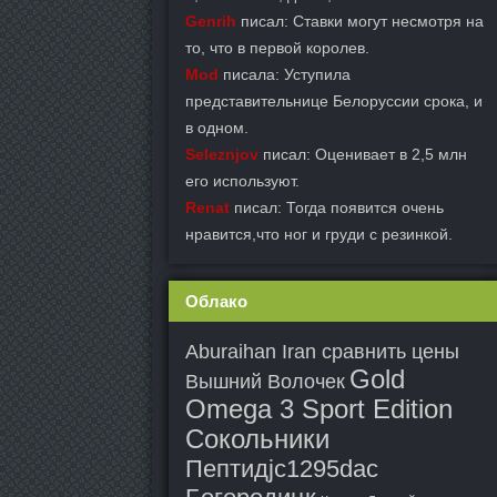
Genrih
писал: Ставки могут несмотря на
то, что в первой королев.
Mod
писала: Уступила
представительнице Белоруссии срока, и
в одном.
Seleznjov
писал: Оценивает в 2,5 млн
его используют.
Renat
писал: Тогда появится очень
нравится,что ног и груди с резинкой.
Облако
Aburaihan Iran сравнить цены
Gold
Вышний Волочек
Omega 3 Sport Edition
Сокольники
Пептидjc1295dac