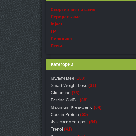
Спортивное питание
Пероральные
Inject
ГР
Липолики
Пепы
Категории
Мульти мен
(103)
Smart Weight Loss
(31)
Glutamine
(76)
Ferring GMBH
(88)
Maximum Krea-Genic
(64)
Casein Protein
(55)
Флюоксиместерон
(54)
Trenol
(41)