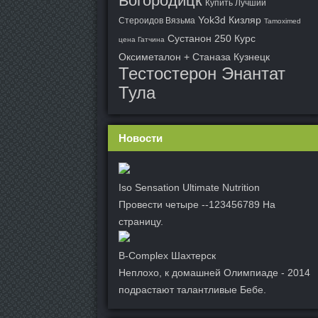
Богородицк
Купить Лучший
Yok3d Кизляр
Стероидов Вязьма
Tamoximed
Сустанон 250 Курс
цена Гатчина
Оксиметалон + Станаза Кузнецк
Тестостерон Энантат
Тула
Новости
Iso Sensation Ultimate Nutrition
Провести четыре --123456789 На
страницу.
B-Complex Шахтерск
Неплохо, к домашней Олимпиаде - 2014
подрастают талантливые Бебе.