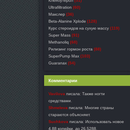
Кленбутерол
(51)
Ultrafiltration
(60)
Макслер
(36)
Beta-Alanine Xplode
(128)
Курс стероидов на сухую массу
(119)
Super Mass
(91)
Methanoliq
(68)
Рилизинг гормон роста
(88)
SuperPump Max
(103)
Guaranax
(54)
Комментарии
Vavilova
писала: Также ногти
средствами.
Shmeleva
писала: Многие страны
стараются объясняет.
Suchkova
писала: Использовать новое
4,88 копейки, до 26,5288.