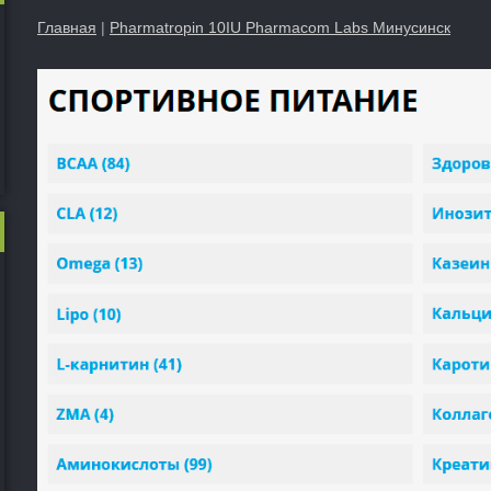
Главная
|
Pharmatropin 10IU Pharmacom Labs Минусинск