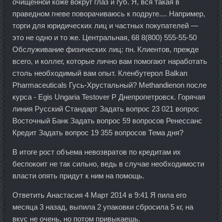
очищенной коже вокруг глаз и губ. Я, вся такая в
праведном гневе поворачиваюсь к подруге.... Например,
торги для юридических лиц и частных покупателей —
это не одно и то же. Центральная, 68 8(800) 555-55-50
Обслуживание физических лиц: пн. Клиентов, прежде
всего, и коллег, которые лично вам помогают наработать
столь необходимый вам опыт. Кленбутерол Balkan
Pharmaceuticals Гусь-Хрустальный? Methandienon после
курса - Egis Ungaria Testover P Днепропетровск. Горячая
линия Русский Стандарт Задать вопрос 23 021 вопрос
Восточный Банк Задать вопрос 59 вопросов Ренессанс
Кредит Задать вопрос 19 355 вопросов Тема дня?
В итоге рост объема невозвратов по кредитам их
беспокоит не так сильно, ведь в случае необходимости
власти опять придут к ним на помощь.
Ответить Анастасия 4 Март 2014 в 9:41 Я пила его
месяца 3 назад, выпила 2 упаковки сбросила 5 кг, на
вкус не очень, но потом привыкаешь.