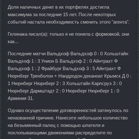
Доля наличных денег в их портфелях достигла
максимума за последние 15 лет. После некоторых
событий настала необходимость сменить этого "агента".
Гелинака писал(а): только я не поняла с формовкой, они
как...
Последние матчи Вальдхоф Вальдхоф 0 : 0 Хольштайн
Вальдхоф 1 : 3 Унион Б Вальдхоф 2 : 0 Айнтрахт Ф
Вальдхоф 1 : 2 Фрайбург Вальдхоф 3 : 5 Айнтрахт Ф
Нюрнберг Тренболон + Нандродон деканоат Крымск Д 0 :
1 Нюрнберг Нюрнберг 2 : 3 Хольштайн Карлсруэ 3 : 0
Нюрнберг Дармштадт 2 : 0 Нюрнберг Нюрнберг 1 : 0
Арминия 31.
Однако осуществление договоренностей затянулось по
неназванной причине. Нанесите небольшое количество
на безымянный палец с помощью шпателя и
похлопывающими движениями распределите по