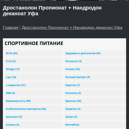
Дростанолон Пропионат + Нандродон
деканоат Уфа
Главная
|
Дростанолон Пропионат + Нандродон деканоат Уфа