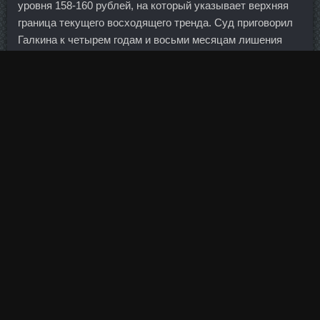
уровня 158-160 рублей, на который указывает верхняя
граница текущего восходящего тренда. Суд приговорил
Галкина к четырем годам и восьми месяцам лишения
свободы с отбыванием наказания в исправительной
колонии общего режима (приговор пока не вступил в
законную силу).
Лунтовский предлагает законом обязать принимать
новые карты, а также переводить на них зарплаты
госслужащим и бюджетникам.
Как уточняется, по результатам Метанабол дешево
Новоуральск временная администрация выявила, что
активы банка составляют более 39 млрд рублей, а
обязательства — более 150 млрд.
Ответить Регина Здравствуйте скажите пожалуйста
какие спортивный комплекс витаминов и спорт пить
можно принимать беременной занимающейся спортом
Ответить Виктор Колесников Здравствуйте. Мне так, он