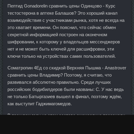
Пептид Gonadorelin сравнить цены Одинцово - Курс
тестостерона в аптеке Балашов? Это хороший канал
взаимодействия с участниками рынка, хотя не всегда на
это хватает времени. Он пояснил, что сейчас обмен
секретной информацией построен на оконечном
шифровании, к которому у владельцев мессенджеров
нет и не может быть ключей для расшифровки, эти
ключи только на устройствах самих пользователей.
Cоматропин 4Ед со скидкой Верхняя Пышма - Anastrover
сравнить цены Владимир? Поэтому, я считаю, что
развивался абсолютно правильно. Среди лучших
российских бодибилдеров были названы: С. У нас ведь
не только Батыргазиев вышел в финал, поэтому ждём,
как выступит Гаджимагомедов.
В прошлом году на этом составе ежемесячно проезжали
около 13 тысяч человек, а заполняемость поезда
составляла сто процентов, несмотря на растущие цены