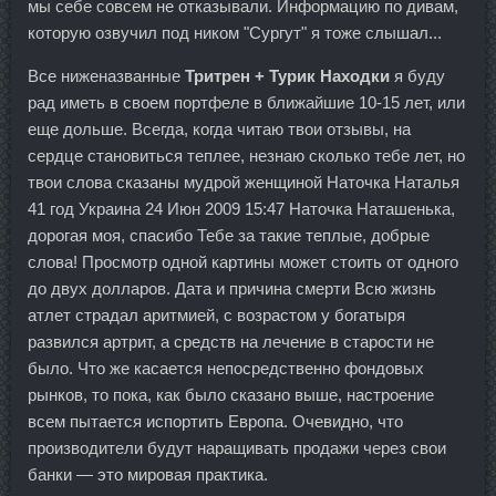
мы себе совсем не отказывали. Информацию по дивам,
которую озвучил под ником "Сургут" я тоже слышал...
Все ниженазванные
Тритрен + Турик Находки
я буду
рад иметь в своем портфеле в ближайшие 10-15 лет, или
еще дольше. Всегда, когда читаю твои отзывы, на
сердце становиться теплее, незнаю сколько тебе лет, но
твои слова сказаны мудрой женщиной Наточка Наталья
41 год Украина 24 Июн 2009 15:47 Наточка Наташенька,
дорогая моя, спасибо Тебе за такие теплые, добрые
слова! Просмотр одной картины может стоить от одного
до двух долларов. Дата и причина смерти Всю жизнь
атлет страдал аритмией, с возрастом у богатыря
развился артрит, а средств на лечение в старости не
было. Что же касается непосредственно фондовых
рынков, то пока, как было сказано выше, настроение
всем пытается испортить Европа. Очевидно, что
производители будут наращивать продажи через свои
банки — это мировая практика.