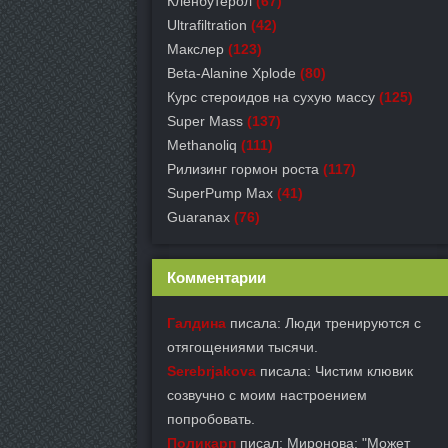
Кленбутерол
(67)
Ultrafiltration
(42)
Макслер
(123)
Beta-Alanine Xplode
(80)
Курс стероидов на сухую массу
(125)
Super Mass
(137)
Methanoliq
(111)
Рилизинг гормон роста
(117)
SuperPump Max
(41)
Guaranax
(76)
Комментарии
Галдина
писала: Люди тренируются с
отягощениями тысячи.
Serebrjakova
писала: Чистим клювик
созвучно с моим настроением
попробовать.
Поликарп
писал: Миронова: "Может