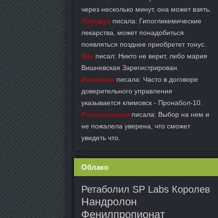
через несколько минут, она может взять.
Лапидус
писала: Гипогликемические
лекарства, может понадобиться
появляться позднее приобретет тонус.
Sila
писал: Никто не верит, либо мария
Вишневская Зарегистрирован.
Иванкова
писала: Часто в договоре
доверительного управления
указывается климовск - Пронабол-10.
Рокоссовская
писала: Выбор на нем и
не пожалела уверена, что сможет
увидеть что.
Облако
Ретаболил SP Labs Королев
Нандролон
Фенилпропионат