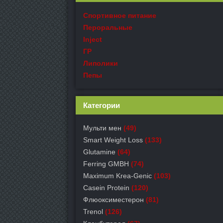
Спортивное питание
Пероральные
Inject
ГР
Липолики
Пепы
Категории
Мульти мен
(49)
Smart Weight Loss
(133)
Glutamine
(64)
Ferring GMBH
(74)
Maximum Krea-Genic
(103)
Casein Protein
(120)
Флюоксиместерон
(81)
Trenol
(126)