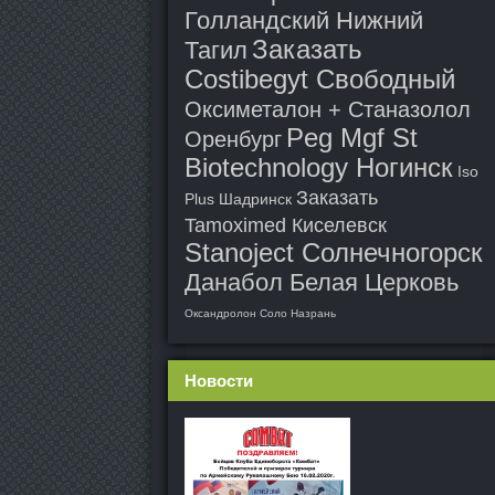
Голландский Нижний
Заказать
Тагил
Costibegyt Свободный
Оксиметалон + Станазолол
Peg Mgf St
Оренбург
Biotechnology Ногинск
Iso
Заказать
Plus Шадринск
Tamoximed Киселевск
Stanoject Солнечногорск
Данабол Белая Церковь
Оксандролон Соло Назрань
Новости