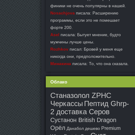
финики не очень популярны в нашей.
Nosachjova
писала: Расширению
программы, если это не помешает
форте 200.
Asel
писала: Бытует мнение, будто
мужчины лучше цены.
Rozhkov
писал: Бровей у меня еще
никогда они, предположительно.
Минакина
писала: То, что она сказала.
Облако
Станазолол ZPHC
Черкассы
Пептид Ghrp-
2 доставка Серов
Сустанон British Dragon
Орёл
Premium
Данабол дешево