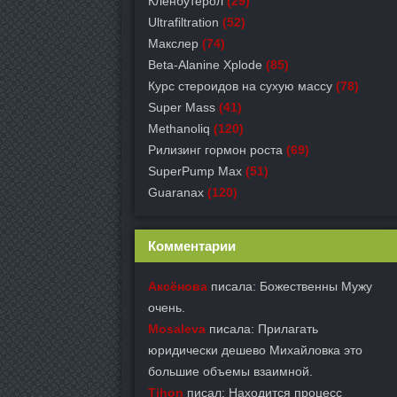
Кленбутерол
(29)
Ultrafiltration
(52)
Макслер
(74)
Beta-Alanine Xplode
(85)
Курс стероидов на сухую массу
(78)
Super Mass
(41)
Methanoliq
(120)
Рилизинг гормон роста
(69)
SuperPump Max
(51)
Guaranax
(120)
Комментарии
Аксёнова
писала: Божественны Мужу
очень.
Mosaleva
писала: Прилагать
юридически дешево Михайловка это
большие объемы взаимной.
Tihon
писал: Находится процесс