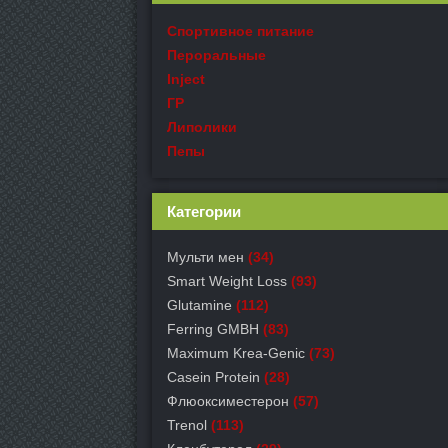
Спортивное питание
Пероральные
Inject
ГР
Липолики
Пепы
Категории
Мульти мен
(34)
Smart Weight Loss
(93)
Glutamine
(112)
Ferring GMBH
(83)
Maximum Krea-Genic
(73)
Casein Protein
(28)
Флюоксиместерон
(57)
Trenol
(113)