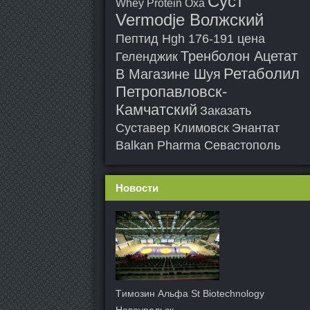
Суст
Whey Protein Оха
Vermodje Волжский
Пептид Hgh 176-191 цена
Тренболон Ацетат
Геленджик
Ретаболил
В Магазине Шуя
Петропавловск-
Камчатский
Заказать
Суставер Климовск
Энантат
Balkan Pharma Севастополь
Новости
Tимозин Альфа St Biotechnology