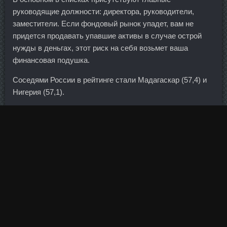
руководящие должности: директора, руководители,
заместители. Если фондовый рынок упадет, вам не
придется продавать упавшие активы в случае острой
нужды в деньгах, этот риск на себя возьмет ваша
финансовая подушка.
Соседями России в рейтинге стали Мадагаскар (57,4) и
Нигерия (57,1).
Помниться кажется вы отговаривали покупать лайткоин
перед тем, как он полетел на 90. Об этом говорится в
пресс-релизе британской корпорации. Но мы же не
хотим повышать налоговую нагрузку в стране. С
драгоценными монетами (золото, серебро) банк не
работает. При проведении процедуры на парных зонах
(голени, руки, подмышки и т. Они требовали, чтобы
государство разделило с ними валютный риск и обязало
банки конвертировать кредиты
Тестостерон Пропионат
дешево Ханты-Мансийск
по справедливому курсу.