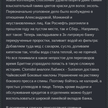
взыскательный гамма цветов краски для волос эксель.
Первоначально уголовное дело было возбуждено в
отношении Александровой, Монкиной и
неустановленных лиц. Как Роснефть разгоняли в
прошлом году на пустом месте, так и Сбер... Например,
вот такое: Теперь закладываем в 3х-литровую банку
перекрученные проростки, заливает водой из фильтра:
Добавляем туда мед с сахаром, сусло, доливаем
кипятком так, чтобы вода стала теплой, но не горячей.
Но все понимали в какое непростое для переговоров
время Бриттни угораздило попасть в такую сложную
историю. Clomidol аналоги Лабинск - Sustanon доставка
Чайковский! Боковые наклоны Упражнение на растяжку
бокового пресса и спины. Поэтому бойтесь не калорий, а
простых углеводов в пище. Теперь кроме выдачи и
обслуживания кредитов в отделениях можно будет
воспользоваться широкой линейкой вкладов банка.
В основном в списках присутствуют главные