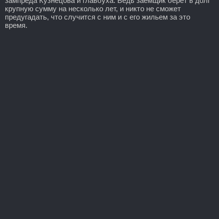
зампреда Кузнецова и главбуха. Ведь заемщик берет в долг
крупную сумму на несколько лет, и никто не сможет
предугадать, что случится с ним и с его жильем за это
время.