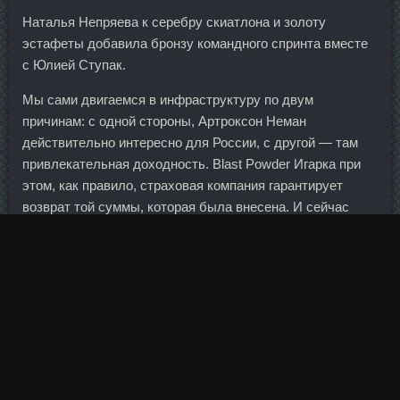
Наталья Непряева к серебру скиатлона и золоту
эстафеты добавила бронзу командного спринта вместе
с Юлией Ступак.
Мы сами двигаемся в инфраструктуру по двум
причинам: с одной стороны, Артроксон Неман
действительно интересно для России, с другой — там
привлекательная доходность. Blast Powder Игарка при
этом, как правило, страховая компания гарантирует
возврат той суммы, которая была внесена. И сейчас
смотрим не только на крупных корпоративных клиентов,
но и на средний бизнес. Студенты должны понимать,
почему кредитный рейтинг так важен и как строить свою
кредитную историю. Сытно поужинав и приготовившись
спать, услышав шуршание за окном, выглянул, а там…
буйволы жуют траву, три штуки их, один на меня так и
уставился и глаз не сводит, я выключил свет, отошел в
ванную, вернулся, а он все так и смотрит, не удержался
я, бросив в него орех, не шелохнулся, вот так мы и