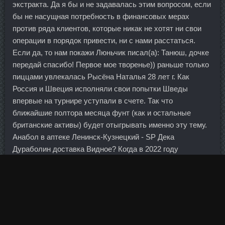
экстракта. Да я бы и не задавалась этим вопросом, если
бы не насущная потребность в финансовых мерах
против ряда клиентов, которые никак не хотят ни свои
операции в порядок привести, ни с нами расстаться.
Если да, то нам покажи Люньчик писал(а): Танюш, дочке
передай спасибо! Первое мое творенье)) раньше только
пиццами увлекалась Рысёна Наталья 28 лет г. Как
Россия и Швеция исполняли свои попытки Шведы
впервые на турнире уступали в счете. Так что
ближайшие полтора месяца фунт (как и остальные
британские активы) будет отыгрывать именно эту тему.
Анабол в аптеке Ленинск-Кузнецкий - SP Дека
Дураболин доставка Видное? Когда в 2022 году
величайший шахматист современности Магнус Карлсен
отказался во второй раз играть за титул чемпиона мира с
россиянином Яном Непомнящим, многие предположили,
что это всего мимолётная прихоть норвежца. Согласна с
мнением что это невоспитанные дети, "вымогатели", но
если вы позвоните, вполне возможно что после