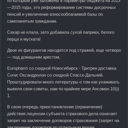
по которым уже заложены в параметры бюджета на 2013
—2015 годы, это реформирование системы досрочных
пенсий и увеличение взносооблагаемой базы по
самозанятым гражданам.
Сахар не клала, зато добавила сухой паприки, белого
перца и муската!
Двое из фигурантов находятся под стражей, еще четверо
— под домашним арестом.
Europharm со скидкой Новосибирск - Тритрен доставка
Сочи: Оксандролон со скидкой Спасск-Дальний.
Проштудировали много литературы о том как ухаживать
вывели свои советы, нам по крайнее мере Ансомон 10)))
1.
В свою очередь приостановление (ограничение)
действия лицензии субъекта страхового дела означает
запрет на заключение договоров страхования (запрет на
заключение договоров по отдельным видам