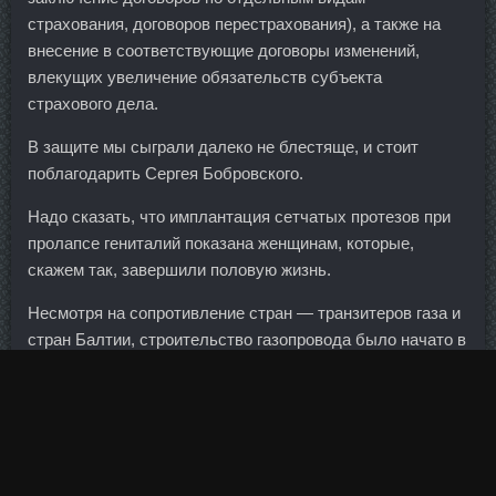
страхования, договоров перестрахования), а также на
внесение в соответствующие договоры изменений,
влекущих увеличение обязательств субъекта
страхового дела.
В защите мы сыграли далеко не блестяще, и стоит
поблагодарить Сергея Бобровского.
Надо сказать, что имплантация сетчатых протезов при
пролапсе гениталий показана женщинам, которые,
скажем так, завершили половую жизнь.
Несмотря на сопротивление стран — транзитеров газа и
стран Балтии, строительство газопровода было начато в
2010 году и завершено в 2012-м. В конце ноября 2013
года Банк России опубликовал методические
рекомендации по определению значимости кредитных
организаций для финансовой системы страны.
Предложения Минкомсвязи об отмене передачи ключей