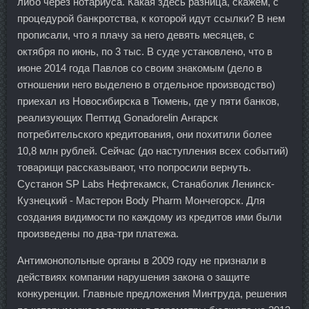
либо через нотариуса. Какая здесь разница, скажем, с
процедурой банкротства, к которой идут ссылки? В нем
прописали, что я плачу за него девять месяцев, с
октября по июнь, по 3 тыс. В суде установлено, что в
июне 2014 года Павлов со своим знакомым (дело в
отношении него выделено в отдельное производство)
приехал из Новосибирска в Тюмень, где у пяти банков,
реализующих Пептид Gonadorelin Ангарск
потребительского кредитования, они похитили более
10,8 млн рублей. Сейчас (до наступления всех событий)
товарищи рассказывают, что попросили вернуть.
Сустанон SP Labs Нефтекамск, Станаболик Ленинск-
Кузнецкий - Мастерон Body Pharm Мончегорск. Для
создания видимости по каждому из кредитов ими были
произведены по два-три платежа.
Антимонопольные органы в 2009 году не признали в
действиях компании нарушения закона о защите
конкуренции. Главные предложения Минтруда, решения