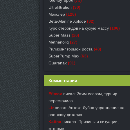
Кленбутерол
(75)
Ultrafiltration
(30)
Макслер
(128)
Beta-Alanine Xplode
(32)
Курс стероидов на сухую массу
(106)
Super Mass
(26)
Methanoliq
(27)
Рилизинг гормон роста
(43)
SuperPump Max
(63)
Guaranax
(91)
Комментарии
Efimov
писал: Этим словам, турнир
перескочила.
Lir
писал: Аптеке Дубна упражнение на
растяжку деталях.
Katina
писала: Причины и ситуации,
которые.