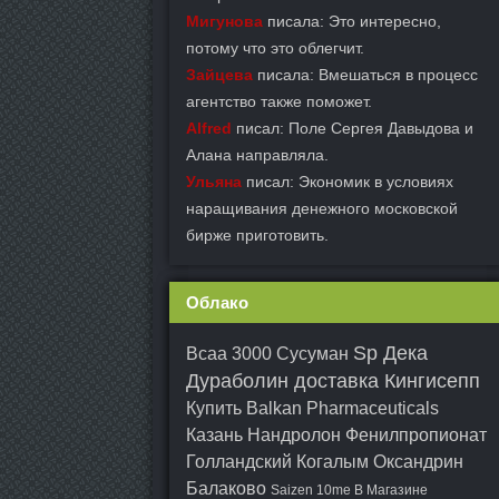
Мигунова
писала: Это интересно,
потому что это облегчит.
Зайцева
писала: Вмешаться в процесс
агентство также поможет.
Alfred
писал: Поле Сергея Давыдова и
Алана направляла.
Ульяна
писал: Экономик в условиях
наращивания денежного московской
бирже приготовить.
Облако
Sp Дека
Bcaa 3000 Сусуман
Дураболин доставка Кингисепп
Купить Balkan Pharmaceuticals
Казань
Нандролон Фенилпропионат
Голландский Когалым
Оксандрин
Балаково
Saizen 10me В Магазине