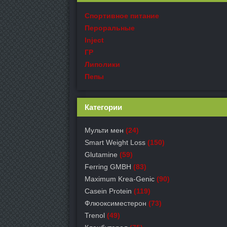
Спортивное питание
Пероральные
Inject
ГР
Липолики
Пепы
Категории
Мульти мен
(24)
Smart Weight Loss
(150)
Glutamine
(59)
Ferring GMBH
(83)
Maximum Krea-Genic
(90)
Casein Protein
(119)
Флюоксиместерон
(73)
Trenol
(49)