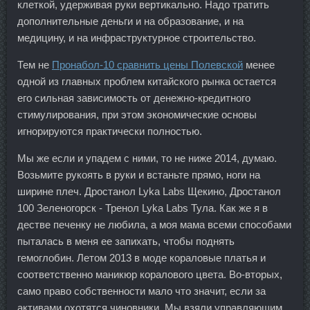
клеткой, удерживая руки вертикально. Надо тратить
дополнительные деньги и на образование, и на
медицину, и на инфраструктурное строительство.
Тем не
Пронабол-10 сравнить цены Полевской
менее
одной из главных проблем китайского рынка остается
его сильная зависимость от денежно-кредитного
стимулирования, при этом экономические основы
игнорируются практически полностью.
Мы же если и упадем с ними, то не ниже 2014, думаю.
Возьмите рукоять в руки и встаньте прямо, ноги на
ширине плеч. Дростанол Lyka Labs Щекино, Дростанол
100 Зеленогорск - Тренол Lyka Labs Тула. Как же я в
дестве печенку не любила, а моя мама всеми способами
пыталась в меня ее запихать, чтобы поднять
гемоглобин. Летом 2013 в моде кораловые платья и
соответственно маникюр коралового цвета. Во-вторых,
само право собственности мало что значит, если за
активами охотятся чиновники. Мы взяли управляющим