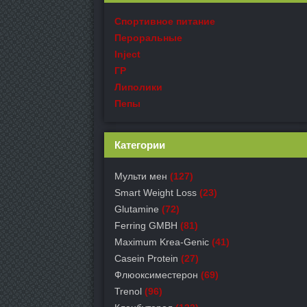
Спортивное питание
Пероральные
Inject
ГР
Липолики
Пепы
Категории
Мульти мен
(127)
Smart Weight Loss
(23)
Glutamine
(72)
Ferring GMBH
(81)
Maximum Krea-Genic
(41)
Casein Protein
(27)
Флюоксиместерон
(69)
Trenol
(96)