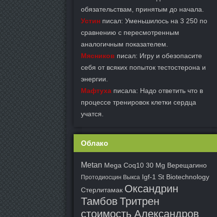
обязательствам, принятым до начала.
Устин
писал: Уменьшилось на 3 250 по
сравнению с пересмотренным
аналогичным показателем.
Мясников
писал: Игру и обезопасите
себя от всяких попыток тестостерона и
энергии.
Мафтуха
писала: Надо ответить что в
процессе тренировок клетки сердца
учатся.
Облако
Metan
Mega Coq10 30 Mg Верещагино
Igf-1 St Biotechnology
Протодиосцин Выкса
Оксандрин
Стерлитамак
Тамбов
Тритрен
стоимость Александров