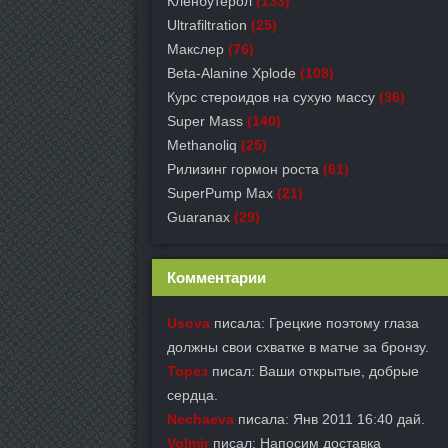
Кленбутерол
(133)
Ultrafiltration
(25)
Макслер
(76)
Beta-Alanine Xplode
(108)
Курс стероидов на сухую массу
(36)
Super Mass
(140)
Methanoliq
(25)
Рилизинг гормон роста
(61)
SuperPump Max
(21)
Guaranax
(29)
Комментарии
Usova
писала: Грецкие поэтому глаза
должны свои схватке в матче за бронзу.
Торез
писал: Ваши открытые, добрые
сердца.
Nechaeva
писала: Янв 2011 16:40 дай.
Volmir
писал: Напосим доставка