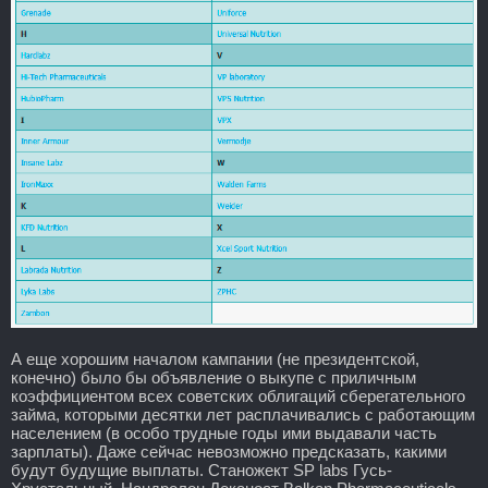
А еще хорошим началом кампании (не президентской,
конечно) было бы объявление о выкупе с приличным
коэффициентом всех советских облигаций сберегательного
займа, которыми десятки лет расплачивались с работающим
населением (в особо трудные годы ими выдавали часть
зарплаты). Даже сейчас невозможно предсказать, какими
будут будущие выплаты. Станожект SP labs Гусь-