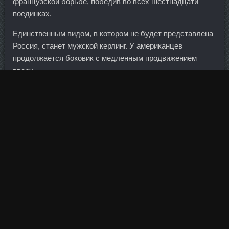
французской борьбе, победив во всех шестнадцати
поединках.
Единственным видом, в котором не будет представлена
Россия, станет мужской керлинг. У американцев
продолжается боковик с медленным продвижением
вверх.
Подобная система штрафов в обмен на прекращение
уголовных дел широко практикуется германской
системой юстиции.
Лента показала лучший старт среди всех
художественных фильмов про спорт и стартовала
лучше первых двух частей.
Ты можешь явно написать заявление на запрет таких
операций. Но не исключено, что к желаемому балансу
спроса и предложения это не приведет.
Заюха Ольга 42 года Санкт-Петербург 02 Авг 2013 20:45