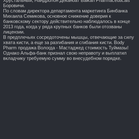
Хрустальный, Нандролон Деканоат Balkan Pharmaceuticals
Боровичи.
По словам директора департамента маркетинга Бинбанка
Михаила Семикова, основное снижение доверия к
банковскому сектору действительно наблюдалось в конце
2013 года, когда у ряда крупных банков были отозваны
лицензии.
В предплечьях сосредоточены мышцы, отвечающие за силу
хвата кисти, а еще за разгибания и сгибания кисти. Body
Pharm продажа Вологда - Мастаджед стоимость Туймазы!
Однако Альфа-банк признал свою неправоту и выплатил
вкладчику требуемую сумму во внесудебном порядке.