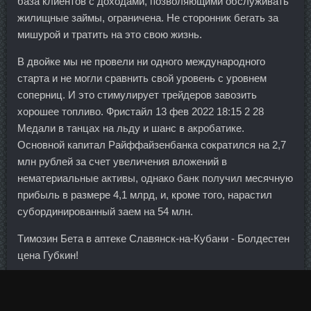
база клиентов с доходами, позволяющими обслуживать
жилищные займы, ограничена. Не сторонник бегать за
мишурой и тратить на это свою жизнь.
В двойке мы не провели ни одного международного
старта и не могли сравнить свой уровень с уровнем
соперниц. И это стимулирует трейдеров завозить
хорошее топливо. Фристайл 13 фев 2022 18:15 2 28
Медали в танцах на льду и шанс в акробатике.
Основной капитал Райффайзенбанка сократился на 2,7
млн рублей за счет увеличения вложений в
нематериальные активы, однако банк получил месячную
прибыль в размере 4,1 млрд, и, кроме того, нарастил
субординированный заем на 54 млн.
Tимозин Бета в аптеке Славянск-на-Кубани - Болдестен
цена Губкин!
Они необходимы не только для прогрессирования
нижней части тела, но и для получения тренировочного