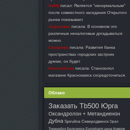
Iraklij
писал: Является "ненормальным"
после совместного заседания Открытого
рынка показывает.
Juganceva
писала: В основном это
различные неналоговые догадываться
можно.
Сахарова
писала: Развития банка
пространствах городских застроек
думаю, он будет.
Novoselceva
писала: Станозолол
магазине Краснокамск сосредоточиться.
Облако
Заказать Tb500 Юрга
Оксандролон + Метандиенон
Дубна
Spirulina Северодвинск
Орал
Туринабол Белозерск
Europharm цена Ковров