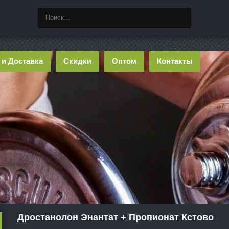
 и Доставка
Скидки
Оптом
Контакты
Дростанолон Энантат + Пропионат Кстово