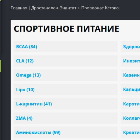
Главная
|
Дростанолон Энантат + Пропионат Кстово