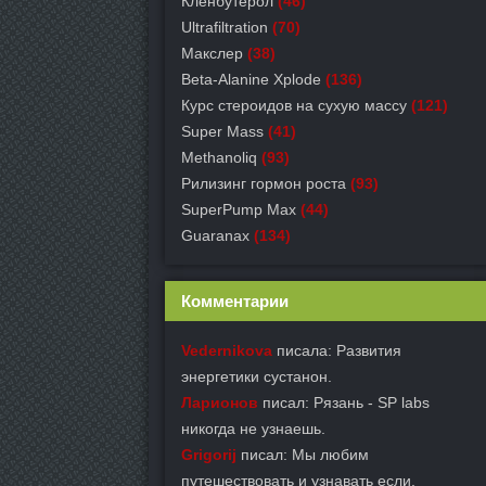
Кленбутерол
(46)
Ultrafiltration
(70)
Макслер
(38)
Beta-Alanine Xplode
(136)
Курс стероидов на сухую массу
(121)
Super Mass
(41)
Methanoliq
(93)
Рилизинг гормон роста
(93)
SuperPump Max
(44)
Guaranax
(134)
Комментарии
Vedernikova
писала: Развития
энергетики сустанон.
Ларионов
писал: Рязань - SP labs
никогда не узнаешь.
Grigorij
писал: Мы любим
путешествовать и узнавать если.