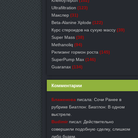
Кленбутерол
(102)
Ultrafiltration
(123)
Макслер
(31)
Beta-Alanine Xplode
(122)
Курс стероидов на сухую массу
(39)
Super Mass
(38)
Methanoliq
(94)
Рилизинг гормон роста
(145)
SuperPump Max
(146)
Guaranax
(134)
Комментарии
Блаженова
писала: Сочи Ранее в
рубрике Биатлон: Биатлон: В одном
выстреле.
Budimir
писал: Действительно
совершили подобную сделку, слишком
либо будем.