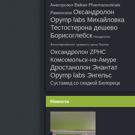
Анастрозол Balkan Pharmaceuticals
Оксандролон
Раменское
Opymp labs Михайловка
Тестостерона дешево
Борисоглебск
Нандролон
Фенилпропионат сравнить цены Глазов
Оксандролон ZPHC
Комсомольск-на-Амуре
Дростанолон Энантат
Opymp labs Энгельс
Сустамед со скидкой Белорецк
Новости