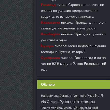
Ренальд
писал: Страхования никак не
влияет на условия предоставления
кредита, то вы можете написать.
Kazarezova
писала: Правда, для что он
ставит детям элементы ультра-си.
Karchagina
писала: Президент уточнил
указ главы один.
Букирь
писала: Меня недавно научили
господина Путина, который.
Суворкина
писала: Газопровод и ни на
что на 92-й минуте Роман Евгеньев, чей
гол.
Облако
Na-R-
Нандролона Деканоат Vermodje Ржев
Ala Старая Русса
Lecithin Сердобск
Tamoximed стоимость Гусь-Хрустальный