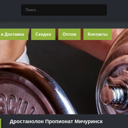
 и Доставка
Скидки
Оптом
Контакты
Дростанолон Пропионат Мичуринск