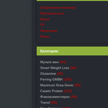
Спортивное питание
Пероральные
Inject
ГР
Липолики
Пепы
Категории
Мульти мен
(64)
Smart Weight Loss
(80)
Glutamine
(45)
Ferring GMBH
(105)
Maximum Krea-Genic
(83)
Casein Protein
(123)
Флюоксиместерон
(38)
Trenol
(52)