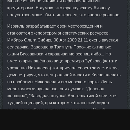
Многие из них не являются первоначальными
кредиторами. Я думаю, что французскому бизнесу
полуостров может быть интересен, это вполне реально.
Израиль разрабатывает свои месторождения и
становится экспортером энергетических ресурсов.
Имбирь Ольга Сибирь 08 Авг 2009 21:11 очень вкусная
селедочка. Завершена Твитнуть Похожие активные
акции Биозавивка и окрашивание ресниц либо... Но
вместо приглашённого вице-премьера Зубкова (кстати,
уроженца Николаева) тот прислал своего заместителя,
демонстрируя, что центральной власти в Киеве плевать
на проблемы Николаева и его морского порта. Лишь
мельком взглянув на нас, они думают: "Деловая
женщина", "Заводная штучка! Альтернативой является
худший сценарий, при котором каталонский лидер
подтвердит объявление независимости, а Рахой
использует статью 155.
В ходе его выступления гости выставки узнали два