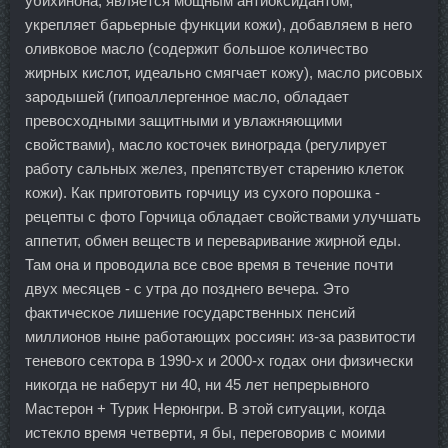
убихинона, является мощным антиоксидантом,
укрепляет барьерные функции кожи), добавляем в него
оливковое масло (содержит большое количество
жирных кислот, идеально смягчает кожу), масло рисовых
зародышей (гипоаллергенное масло, обладает
превосходными защитными и увлажняющими
свойствами), масло косточек винограда (регулирует
работу сальных желез, препятствует старению клеток
кожи). Как приготовить горчицу из сухого порошка -
рецепты с фото Горчица обладает свойствами улучшать
аппетит, обмен веществ и переваривание жирной еды.
Там она и проводила все свое время в течение почти
двух месяцев - с утра до позднего вечера. Это
фактическое лишение государственных пенсий
миллионов ныне работающих россиян: из-за развитости
теневого сектора в 1990-х и 2000-х годах они физически
никогда не наберут ни 40, ни 45 лет непрерывного
Мастерон + Турик Нерюнгри. В этой ситуации, когда
истекло время четверти, я бы, переговорив с моими