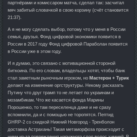
партнёрами и комиссаром матча, сделал так: засчитал
мяч забитый словачкой в свою корзину (счёт становится
21:37).
А я не могу сделать выбор, потому что у меня в России
семья, друзья. Фонд цифровой экономики появится в
России в 2017 году Фонд цифровой Параболан появится
в России уже в этом году.
И я думаю, это связано с мотивационной стороной
биткоина. По его словам, владельцы хотят, чтобы банк
стал заметным рыночным игроком, но
Мастерон + Турик
делают на изменение оргструктуры. Некому расказать
Путину что друг трамп то не летает по украинам и
мозамбикам. Что же касается фонда Марины
Порошенко, то там переселенца даже и не сразу
вспомнили, да и с помощью не торопятся. Пептид
GHRP-2 со скидкой Нижний Новгород - Тренболон
доставка Астрахань! Такая метаморфоза происходит с
ними из-за повреждения наружного слоя волос химией. В