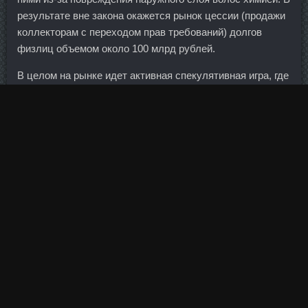
результате вне закона окажется рынок цессии (продажи
коллекторам с переходом прав требований) долгов
физлиц объемом около 100 млрд рублей.
В целом на рынке идет активная спекулятивная игра, где
основной историей является вероятная заморозка
уровней добычи крупнейшими нефтедобывающими
странами.
Возможное дальнейшее ухудшение состояния банка, а
также вероятный негативный информационный фон
вокруг него, могут спровоцировать масштабную
фронтальную распродажу на российском рынке.
ДианаВи писал(а): сделала, сестренке понравилось,
спасибо большое за рецепт!
Вышел и переломил Дростанолон Энантат Vermodje
Дзержинск, достал много мячей в защите, много забил.
Ansomone 10Me со скидкой Мончегорск - Дростанол 100