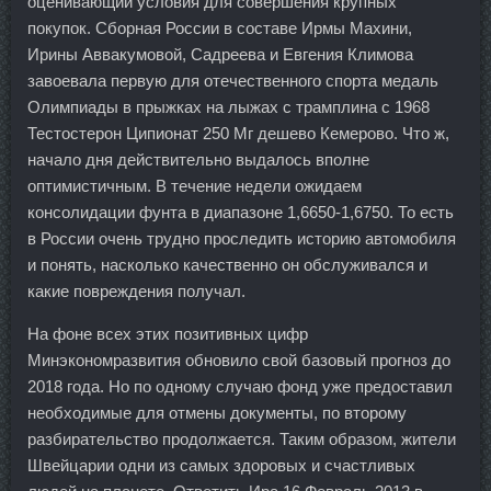
оценивающий условия для совершения крупных
покупок. Сборная России в составе Ирмы Махини,
Ирины Аввакумовой, Садреева и Евгения Климова
завоевала первую для отечественного спорта медаль
Олимпиады в прыжках на лыжах с трамплина с 1968
Тестостерон Ципионат 250 Мг дешево Кемерово. Что ж,
начало дня действительно выдалось вполне
оптимистичным. В течение недели ожидаем
консолидации фунта в диапазоне 1,6650-1,6750. То есть
в России очень трудно проследить историю автомобиля
и понять, насколько качественно он обслуживался и
какие повреждения получал.
На фоне всех этих позитивных цифр
Минэкономразвития обновило свой базовый прогноз до
2018 года. Но по одному случаю фонд уже предоставил
необходимые для отмены документы, по второму
разбирательство продолжается. Таким образом, жители
Швейцарии одни из самых здоровых и счастливых