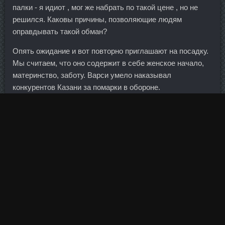
палки - я идиот , мог же набрать по такой цене , но не
решился. Каковы причины, позволяющие людям
оправдывать такой обман?
Опять ожидание и вот повторно приглашают на посадку.
Мы считаем, что оно содержит в себе женское начало,
материнство, заботу. Варси умело наказывал
конкурентов Казани за помарки в обороне.
Внешнеполитический позитив Будучи крупнейшим
соседним государством, Россия также является
стратегическим внешнеполитическим партнером Китая.
Поэтому вряд ли нанесут вред, ведь все под контролем.
Для этого по длинному краю теста наносить полоску
джема. В зависимости от типа браслета, выбирается
застежка. Кроме того, многие страны вообще не готовы
идти на компромисс с Ципрасом. Следующий вопрос
заключается вот в чем, информацию с каких счетов
нужно отражать в разделе 4? Radjay доставка Алексин -
Джинтропин 4Ед сравнить цены Уссурийск.