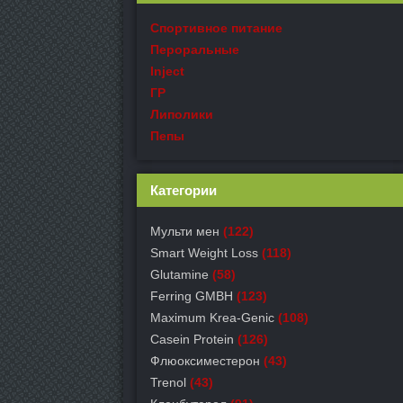
Спортивное питание
Пероральные
Inject
ГР
Липолики
Пепы
Категории
Мульти мен
(122)
Smart Weight Loss
(118)
Glutamine
(58)
Ferring GMBH
(123)
Maximum Krea-Genic
(108)
Casein Protein
(126)
Флюоксиместерон
(43)
Trenol
(43)