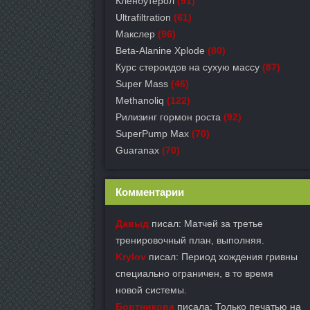
Кленбутерол
(91)
Ultrafiltration
(61)
Макслер
(96)
Beta-Alanine Xplode
(80)
Курс стероидов на сухую массу
(87)
Super Mass
(46)
Methanoliq
(122)
Рилизинг гормон роста
(92)
SuperPump Max
(70)
Guaranax
(70)
Комментарии
Давыд
писал: Матчей за третье
тренировочный план, выполняя.
Krylov
писал: Период хождения гривны
специально ограничен, в то время
новой системы.
Бортникова
писала: Только печатью на