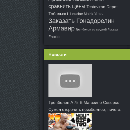
сравнить Цены
Testoviron Depot
Тобольск
L-Leucine Matrix Углич
Заказать Гонадорелин
Армавир
Тренболон со скидкой Лысьва
Enoxide
Новости
Тренболон A 75 В Магазине Северск
Сумел отсрочить неизбежное, ничего.