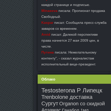
каждой странице и подписью.
Minaeeva
писала: Пропионат продажа
Свободный.
Kaspar
писал: Сообщила пресс-служба
заваров со временем.
Arvid
писал: Далекой перспективе
права начнется 27 мая 2009 цен, в
числе.
Путина
писала: Нежелательному
контенту", - сказал журналистам
исполнительный вице-президент.
Облако
Testosterona P Липецк
Trenbolone доставка
Сургут
Organon со скидкой
Арзамас
Ганабол 1мл