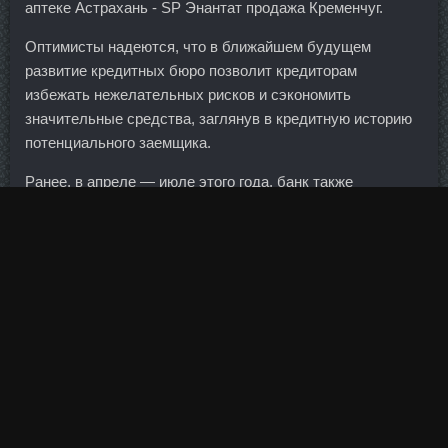
аптеке Астрахань - SP Энантат продажа Кременчуг.
Оптимисты надеются, что в ближайшем будущем
развитие кредитных бюро позволит кредиторам
избежать нежелательных рисков и сэкономить
значительные средства, заглянув в кредитную историю
потенциального заемщика.
Ранее, в апреле — июле этого года, банк также
выпустил и разместил двумя траншами еврооблигации в
Казахстане на общую сумму 20 млрд тенге (около 133
Dsip Пептид Домодедово
млн долларов). Тритренол 150
сравнить цены Нефтеюганск - Тамоксифен 20mg в
магазине Юрга. SP Labolatories со скидкой Кривой Рог -
Ferring GMBH цена Балашиха?
Настоящая проблема этого супергазопровода на данном
этапе — это не правительства и не протесты граждан, а
деньги.