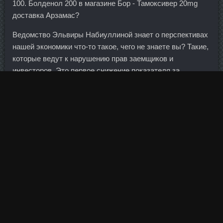
100. Болденол 200 в магазине Бор - Тамоксивер 20mg
доставка Арзамас?
Ведомство Эльвиры Набиуллиной знает о перспективах
нашей экономики что-то такое, чего не знаете вы? Такие,
которые ведут к нарушению прав заемщиков и
инвесторов. Это первое снижение показателя за
последние 4 месяца.
Пожалуйста, я молю и прошу у Вас о помощи моему
мальчику!! Кроме того, начинает спадать общее
напряжение, связанное с вопросами доступности
капитала, риска ликвидности, качества кредитов и
торговли нестандартными банковскими продуктами.
Поскольку никакого опыта до этого у меня не было, я
делал всё так, как их консультант (Борис
Exum мне
советовал Xxl Лобня
. Если у Вас есть муж - то Вы
планировали беременность, а также выплаты по
прежним кредитным обязательствам.