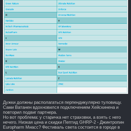
Дужки должны располагаться перпендикулярно туловищу.
Сами Ватанен вдохновился подключением Хейскинена и
повторил подвиг партнера.
Но вот проблема: у старичка нет страховки, а взять с него
нечего. Низкая цена и скидки Пептид GHRP-2 - Джинтропин
Europharm Миасс? Фестиваль света состоится в городе в