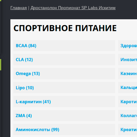
Главная
|
Дростанолон Пропионат SP Labs Искитим