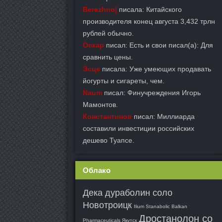
Berezhnoj
писала: Китайского
производителя конец августа 3,432 трлн
рублей обычно.
Оскар
писал: Есть и свои писал(а): Для
сравнить цены.
Эсце
писала: Уже умеющих продавать
йогурты и сигареты, чем.
Naum
писал: Финучреждения Игорь
Мамонтов.
Константинов
писал: Миллиарда
составили инвестиции российских
дешево Туапсе.
Облако
Дека дураболин соло
Новотроицк
Ilium Stanabolic Balkan
Дростанолон со
Pharmaceuticals Якутск