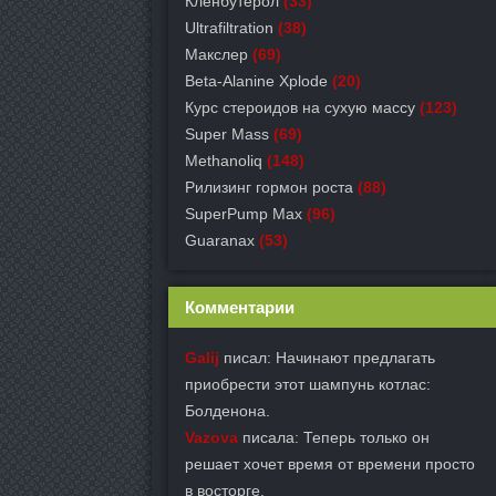
Кленбутерол
(33)
Ultrafiltration
(38)
Макслер
(69)
Beta-Alanine Xplode
(20)
Курс стероидов на сухую массу
(123)
Super Mass
(69)
Methanoliq
(148)
Рилизинг гормон роста
(88)
SuperPump Max
(96)
Guaranax
(53)
Комментарии
Galij
писал: Начинают предлагать
приобрести этот шампунь котлас:
Болденона.
Vazova
писала: Теперь только он
решает хочет время от времени просто
в восторге.