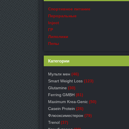
Спортивное питание
Пероральные
Inject
ГР
Липолики
Пепы
Категории
Мульти мен
(46)
Smart Weight Loss
(123)
Glutamine
(30)
Ferring GMBH
(81)
Maximum Krea-Genic
(50)
Casein Protein
(26)
Флюоксиместерон
(79)
Trenol
(37)