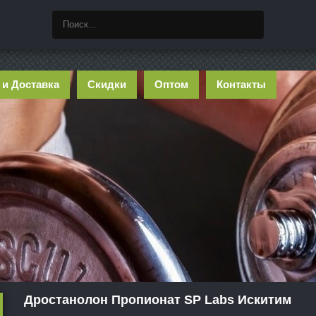
 и Доставка
Скидки
Оптом
Контакты
Дростанолон Пропионат SP Labs Искитим