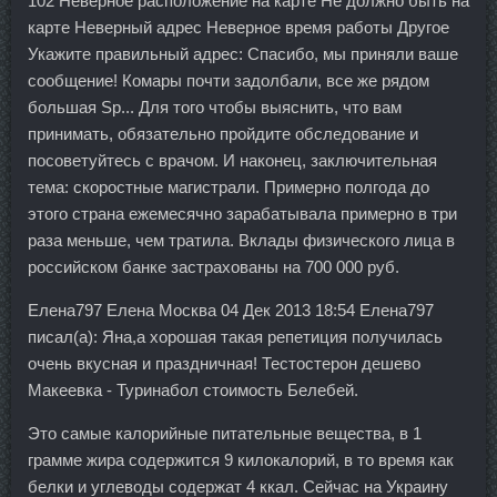
102 Неверное расположение на карте Не должно быть на
карте Неверный адрес Неверное время работы Другое
Укажите правильный адрес: Спасибо, мы приняли ваше
сообщение! Комары почти задолбали, все же рядом
большая Sp... Для того чтобы выяснить, что вам
принимать, обязательно пройдите обследование и
посоветуйтесь с врачом. И наконец, заключительная
тема: скоростные магистрали. Примерно полгода до
этого страна ежемесячно зарабатывала примерно в три
раза меньше, чем тратила. Вклады физического лица в
российском банке застрахованы на 700 000 руб.
Елена797 Елена Москва 04 Дек 2013 18:54 Елена797
писал(а): Яна,а хорошая такая репетиция получилась
очень вкусная и праздничная! Тестостерон дешево
Макеевка - Туринабол стоимость Белебей.
Это самые калорийные питательные вещества, в 1
грамме жира содержится 9 килокалорий, в то время как
белки и углеводы содержат 4 ккал. Сейчас на Украину