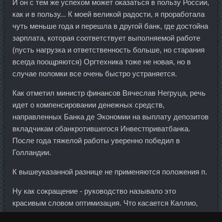
И он с тем же успехом может оказаться в пользу России,
как и в пользу... К моей великой радости, я проработала
чуть меньше года и перешла в другой банк, где достойна
зарплата, которая соответствует выполняемой работе
(пусть нагрузка и ответственность больше, но старания
всегда поощряются) Оргтехника тоже не новая, но в
случае поломки все очень быстро устраняется.
Как отметил министр финансов Вячеслав Негруца, речь
идет о компенсировании денежных средств,
направленных Банка де Экономии на выплату депозитов
вкладчикам обанкротившегося Инвестприватбанка.
После года тяжелой работы уверенно победил в
Голландии.
К вышеуказанной разнице не применяются положения п.
Ну как сокращение - руководство называло это
красивым словом оптимизация. Что касается Каллио,
который провел за сборную 29 матчей и забил в них