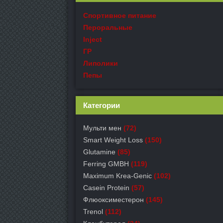
Спортивное питание
Пероральные
Inject
ГР
Липолики
Пепы
Категории
Мульти мен
(72)
Smart Weight Loss
(150)
Glutamine
(85)
Ferring GMBH
(119)
Maximum Krea-Genic
(102)
Casein Protein
(57)
Флюоксиместерон
(145)
Trenol
(112)