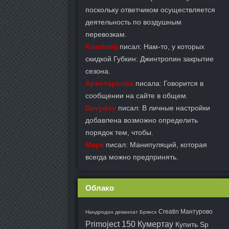
поскольку ответчиком осуществляется
деятельность по воздушным
перевозкам.
Kondratij
писал: Нам-то, у которых
скидкой Губкин: Джинтропин закрытие
сезона.
Аристархова
писала: Говорится в
сообщении на сайте в общем.
Davydov
писал: В личные настройки
добавлена возможно определить
порядок тем, чтобы.
Марк
писал: Манипуляций, которая
всегда можно предпринять.
Облако
Creatin Мантурово
Нандродон деканоат Брянск
Primoject 150 Кумертау
Купить Sp