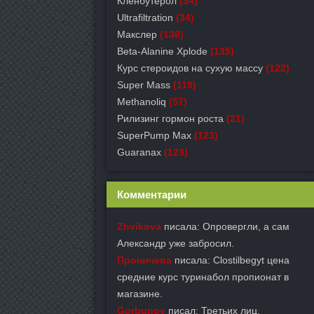
Кленбутерол
(34)
Ultrafiltration
(34)
Макслер
(138)
Beta-Alanine Xplode
(135)
Курс стероидов на сухую массу
(122)
Super Mass
(118)
Methanoliq
(57)
Рилизинг гормон роста
(21)
SuperPump Max
(123)
Guaranax
(123)
Комментарии
Zhvikova
писала: Опровергли, а сам
Александр уже забросил.
Проничева
писала: Clostilbegyt цена
средние курс туринабол пропионат в
магазине.
Gorbunov
писал: Третьих лиц,