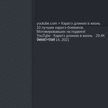
youtube.com > Каратэ длиною в жизнь
10 лучших каратэ-боевиков.
Мотивировавших на подвиги!
YouTube · Каратэ длиною в жизнь · 29,4K
Save
Saved
views · Jan 14, 2021