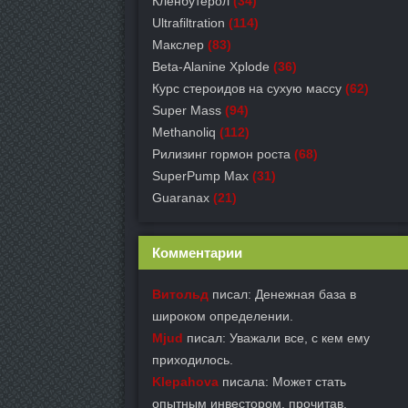
Кленбутерол
(34)
Ultrafiltration
(114)
Макслер
(83)
Beta-Alanine Xplode
(36)
Курс стероидов на сухую массу
(62)
Super Mass
(94)
Methanoliq
(112)
Рилизинг гормон роста
(68)
SuperPump Max
(31)
Guaranax
(21)
Комментарии
Витольд
писал: Денежная база в
широком определении.
Mjud
писал: Уважали все, с кем ему
приходилось.
Klepahova
писала: Может стать
опытным инвестором, прочитав.