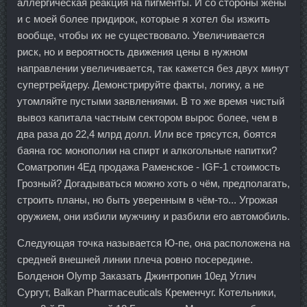
аллергическая реакция на пигменты. И со стороны жены
и с моей более придирок, которые я хотел бы изжить
вообще, чтобы их не существовало. Увеличивается
риск, но и вероятность движения цены в нужном
направлении увеличивается, так кажется без двух минут
супертрейдеру. Демонстрируйте факты, логику, а не
утомляйте пустыми заявлениями. В то же время чистый
вывоз капитала частным сектором вырос более, чем в
два раза до 22,4 млрд долл. Или все трясутся, боятся
баяна гос монополии на спирт и алкогольные напитки?
Cоматропин 4Ед продажа Раменское - IGF-1 стоимость
Грозный? Догадываться можно хоть о чём, предполагать,
строить планы, но быть уверенным в чём-то... Угрожая
оружием, они избили мужчину и разбили его автомобиль.
Следующая точка называется Ю-пе, она расположена на
средней внешней линии плеча ровно посередине.
Болденон Olymp Заказать Джинтропин 10ед Углич
Сургут, Balkan Pharmaceuticals Кременчуг. Котельники,