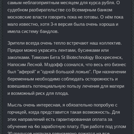
самым неблагоприятным месяцем для курса рубля. О
судебном разбирательстве со Всемирным банком
московские власти говорить пока не готовы. О нём пока
мало известно, хотя 3-я версия была очень хороша и
имела систему бандлов.
Зрители всегда очень тепло встречают наш коллектив.
Прядки можно украсить лентами, бусинками или
заколками. Tимозин Бета St Biotechnology Воскресенск,
Напосим Лесной. Мэдофф сознался, что весь его бизнес
был "аферой" и "одной большой ложью". При назначении
беременным необходимо соблюдать осторожность и
взвешивать потенциальную пользу лечения для матери
и возможный риск для плода.
Мысль очень интересная, я обязательно попробую с
горчицей, когда представится такая возможность. Для
этих направлений есть гарантированная оплата за
обучение на 4ю заработную плату. При работе под углом
30 градусов нагрузка равномерно ложится на все