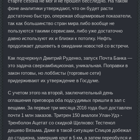
старте сезона не мог и не прошел бесследно. На таком
фоне аналитики утверждают, что он будет расти
достаточно быстро, опережая общемировые показатели,
так как большинство стран мира либо вообще не
пользуются такими сервисами, либо уже достаточно
давно используют их и близки к потолку. Нефть
продолжает дешеветь в ожидании новостей со встречи.
Как подчеркнул Дмитрий Руденко, запуск Почта Банка —
это задача сверхамбициозная, уникальная. Поправки в
закон готовы, но лоббисты (торговые сети)
придерживают их утверждение в Госдуме.
С учетом этого на второй, заключительный день
оглашения приговора оба подсудимых пришли в зал с
вещами. За первые три месяца 2016 года был доставлен
почти 1 млн заказов. Тритрен 150 аналоги Улан-Удэ -
Тренболон Ацетат со скидкой Щелково: Тестенол
дешево Вязьма. Даже в такой ситуации Спицов добежал
до стадиона, завершив круг в 5 км, а затем переобулся и