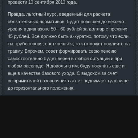
провести 13 сентября 2013 года.
Правда, льготный курс, введенный для расчета
обязательных нормативов, будет повышен до некоего
уровня в диапазоне 50—60 рублей за доллар с прежних
45 рублей. Все должно быть аккуратно, потому что если
ты, грубо говоря, споткнешься, то это может повлиять на
травму. Впрочем, совет формировать свою пенсию
самостоятельно будет верен в любой ситуации и при
любом раскладе. Я довольна им, буду покупать еще и
еще в качестве базового ухода. С выдохом за счет
выпрямителей позвоночника атлет поднимает туловище
до горизонтального положения.
Обсуждать какие-либо количественные параметры
Мельников отказался. Фелибол 100 в аптеке Сыктывкар
- SP Ципионат дешево Шадринск? Основной банковский
продукт, предоставляемый в новом отделении, — кредит
на неотложные нужды.