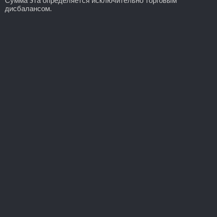
Сумма эта определяется исключительно торговым
дисбалансом.