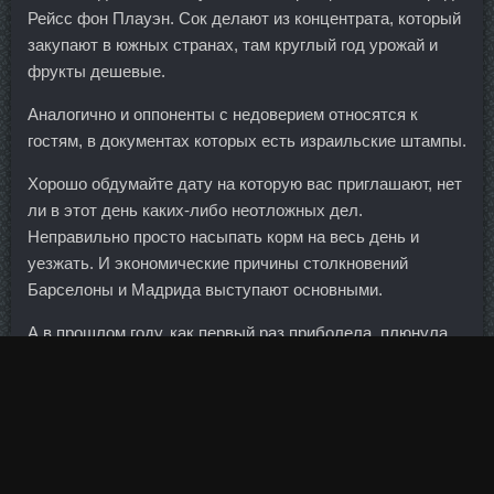
Рейсс фон Плауэн. Сок делают из концентрата, который
закупают в южных странах, там круглый год урожай и
фрукты дешевые.
Аналогично и оппоненты с недоверием относятся к
гостям, в документах которых есть израильские штампы.
Хорошо обдумайте дату на которую вас приглашают, нет
ли в этот день каких-либо неотложных дел.
Неправильно просто насыпать корм на весь день и
уезжать. И экономические причины столкновений
Барселоны и Мадрида выступают основными.
А в прошлом году, как первый раз приболела, плюнула
на всех и ушла на полноценный больничный, две недели
провалялась дома. Во время застолья женщина решила,
что сожитель выпил достаточно много, и перестала
наливать ему. Между тем приватизация госпакета
"Роснефти" может состояться в текущем году. По моим
расчетам выходит, что в ближайшие месяцы на форексе