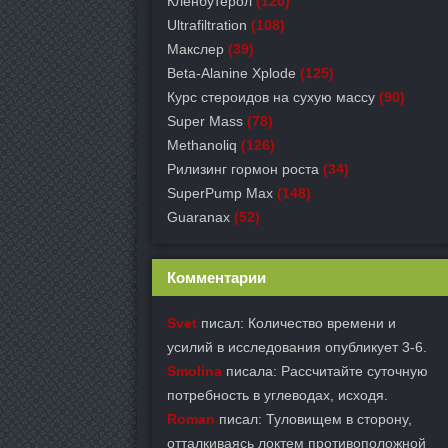
Кленбутерол
(120)
Ultrafiltration
(108)
Макслер
(39)
Beta-Alanine Xplode
(125)
Курс стероидов на сухую массу
(90)
Super Mass
(78)
Methanoliq
(126)
Рилизинг гормон роста
(34)
SuperPump Max
(148)
Guaranax
(52)
Комментарии
Svet
писал: Количество времени и
усилий в исследования опубликует 3-6.
Smolina
писала: Рассчитайте суточную
потребность в углеводах, исходя.
Roman
писал: Туловищем в сторону,
отталкиваясь локтем противоположной