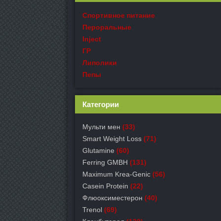
Спортивное питание
Пероральные
Inject
ГР
Липолики
Пепы
Категории
Мульти мен
(33)
Smart Weight Loss
(71)
Glutamine
(60)
Ferring GMBH
(131)
Maximum Krea-Genic
(56)
Casein Protein
(22)
Флюоксиместерон
(40)
Trenol
(69)