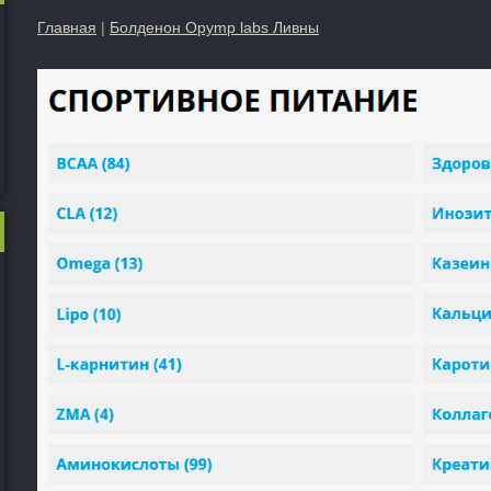
Главная
|
Болденон Opymp labs Ливны