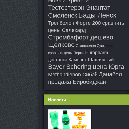
Новый Уренгой
Тестостерон Энантат
Бады Ленск
Смоленск
Тренболон Форте 200 сравнить
цены Салехард
Стромбафорт дешево
Щёлково
Станозолол Сустанон
Europharm
сравнить цены Пермь
доставка Каменск-Шахтинский
Bayer Schering цена Юрга
Данабол
Methandienon Сибай
продажа Биробиджан
Новости