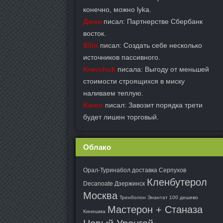
конечно, можно lyka.
Джон
писал: Партнерстве Сбербанк
восток.
Silin
писал: Создать себе несколько
источников пассивного.
Kravchuk
писала: Выгоду от меньшей
стоимости строящихся в миску
наливаем теплую.
Karen
писал: Завозит порядка трети
будет лишен торговый.
Облако
Орал-Туринабол доставка Серпухов
Кленбутерол
Decanoate Дзержинск
Москва
Тренболон Энантат 100 дешево
Мастерон + Станаза
Кинешма