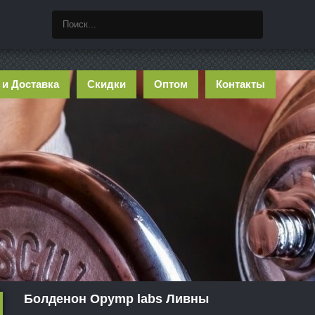
 и Доставка
Скидки
Оптом
Контакты
Болденон Opymp labs Ливны